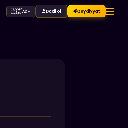
🇦🇿
Daxil ol
Qeydiyyat
AZ