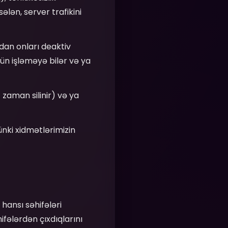
lən, server trafikini
ndan onları deaktiv
ün işləməyə bilər və ya
zaman silinir) və ya
ünki xidmətlərimizin
 hansı səhifələri
hifələrdən çıxdıqlarını