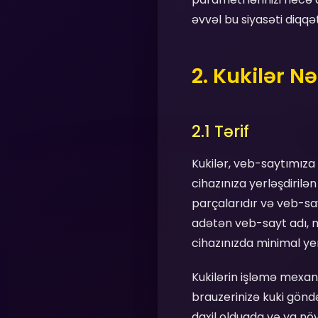
əvvəl bu siyasəti diqqə
2. Kukilər Nə
2.1 Tərif
Kukilər, veb-saytımıza
cihazınıza yerləşdirilə
parçalarıdır və veb-sa
adətən veb-sayt adı, m
cihazınızda minimal yer
Kukilərin işləmə mexan
brauzerinizə kuki göndə
daxil olduqda və ya növ