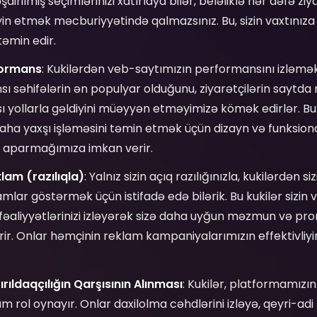
şdirilmiş seçimlərinizi xatırlaya bilər, beləliklə hər dəfə z
yin etmək məcburiyyətində qalmazsınız. Bu, sizin vaxtınız
təmin edir.
formans
: Kukilərdən veb-saytımızın performansını izləmək
ansı səhifələrin ən populyar olduğunu, ziyarətçilərin saytda
nsı yollarla gəldiyini müəyyən etməyimizə kömək edirlər. B
ha yaxşı işləməsini təmin etmək üçün dizayn və funksiona
r aparmağımıza imkan verir.
lam (razılıqla)
: Yalnız sizin açıq razılığınızla, kukilərdən 
mlar göstərmək üçün istifadə edə bilərik. Bu kukilər sizin
 fəaliyyətlərinizi izləyərək sizə daha uyğun məzmun və p
r. Onlar həmçinin reklam kampaniyalarımızın effektivliyi
ırıldaqçılığın Qarşısının Alınması
: Kukilər, platformamızın 
ol oynayır. Onlar daxilolma cəhdlərini izləyə, qeyri-adi 