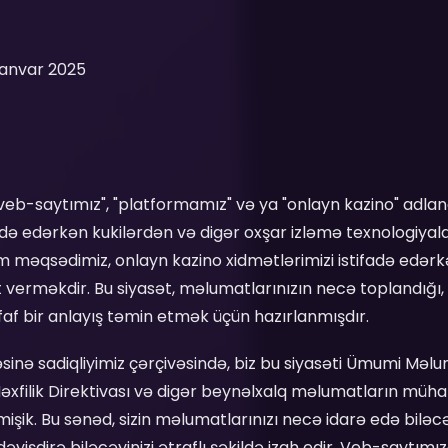
Yanvar 2025
im veb-saytımız", "platformamız" və ya "onlayn kazino" adl
adə edərkən kukilərdən və digər oxşar izləmə texnologiyal
izim məqsədimiz, onlayn kazino xidmətlərimizi istifadə edərkə
rməkdir. Bu siyasət, məlumatlarınızın necə toplandığı, is
f bir anlayış təmin etmək üçün hazırlanmışdır.
inə sadiqliyimiz çərçivəsində, biz bu siyasəti Ümumi Məlu
ilik Direktivası və digər beynəlxalq məlumatların mühaf
işik. Bu sənəd, sizin məlumatlarınızı necə idarə edə biləcə
əyişdirə biləcəyinizi ətraflı şəkildə izah edir. Veb-saytım