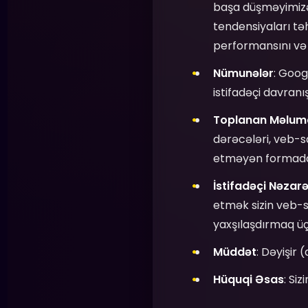
başa düşməyimizə
tendensiyaları təh
performansını və 
Nümunələr
: Goog
istifadəçi davranış
Toplanan Məlum
dərəcələri, veb-
etməyən formada 
İstifadəçi Nəzarə
etmək sizin veb-s
yaxşılaşdırmaq ü
Müddət
: Dəyişir 
Hüquqi Əsas
: Siz