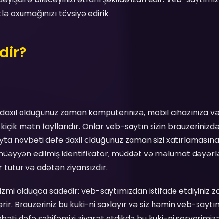
tlə oxumağınızı tövsiyə edirik.
dir?
 daxil olduğunuz zaman kompüterinizə, mobil cihazınıza və
n kiçik mətn fayllarıdır. Onlar veb-saytın sizin brauzeriniz
yta növbəti dəfə daxil olduğunuz zaman sizi xatırlamasına
üəyyən edilmiş identifikator, müddət və məlumat dəyərləri
 tutur və adətən ziyansızdır.
izmi olduqca sadədir: veb-saytımızdan istifadə etdiyiniz 
rir. Brauzeriniz bu kuki-ni saxlayır və siz həmin veb-saytı
bəti dəfə səhifəmizi ziyarət etdikdə bu kuki-ni serverimizə