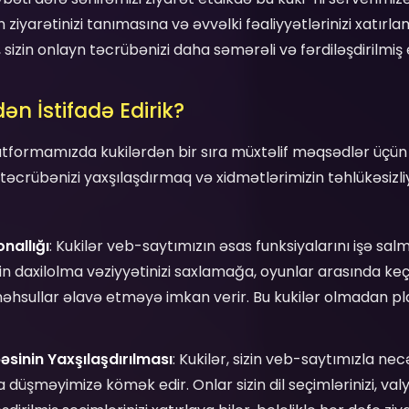
 ziyarətinizi tanımasına və əvvəlki fəaliyyətlərinizi xatırl
 sizin onlayn təcrübənizi daha səmərəli və fərdiləşdirilmiş
dən İstifadə Edirik?
tformamızda kukilərdən bir sıra müxtəlif məqsədlər üçün is
 təcrübənizi yaxşılaşdırmaq və xidmətlərimizin təhlükəsizl
nallığı
: Kukilər veb-saytımızın əsas funksiyalarını işə sal
zin daxilolma vəziyyətinizi saxlamağa, oyunlar arasında ke
məhsullar əlavə etməyə imkan verir. Bu kukilər olmadan 
əsinin Yaxşılaşdırılması
: Kukilər, sizin veb-saytımızla nec
düşməyimizə kömək edir. Onlar sizin dil seçimlərinizi, val