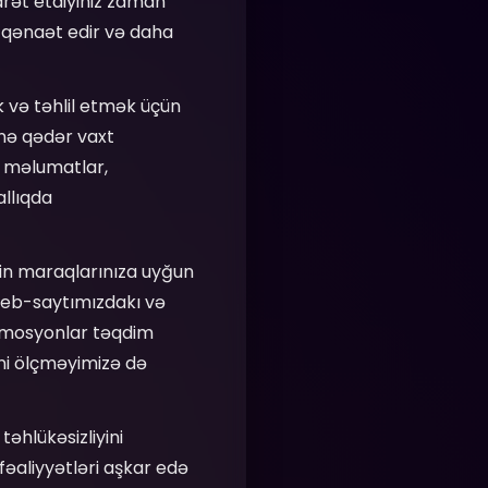
iyarət etdiyiniz zaman
a qənaət edir və daha
 və təhlil etmək üçün
 nə qədər vaxt
u məlumatlar,
llıqda
sizin maraqlarınıza uyğun
 veb-saytımızdakı və
romosyonlar təqdim
ni ölçməyimizə də
təhlükəsizliyini
fəaliyyətləri aşkar edə