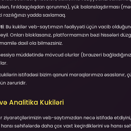
ələn, fırıldaqçılıqdan qorunma), yük balanslaşdırması (məsə
 razılığınızı yadda saxlamaq.
ti
: Bu kukilər veb-saytımızın fəaliyyəti üçün vacib olduğu
l. Onları bloklasanız, platformamızın bəzi hissələri düzg
mamilə daxil ola bilməzsiniz.
sessiya müddətində mövcud olurlar (brauzeri bağladığınız 
lar.
 kukilərin istifadəsi bizim qanuni maraqlarımıza əsaslanır, ç
n zəruridir.
ə Analitika Kukiləri
ər ziyarətçilərimizin veb-saytımızdan necə istifadə etdiyini,
i, hansı səhifələrdə daha çox vaxt keçirdiklərini və hansı sə