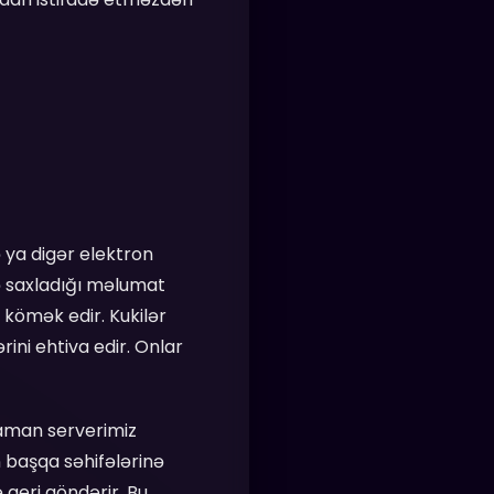
 ya digər elektron
də saxladığı məlumat
 kömək edir. Kukilər
ni ehtiva edir. Onlar
zaman serverimiz
n başqa səhifələrinə
 geri göndərir. Bu