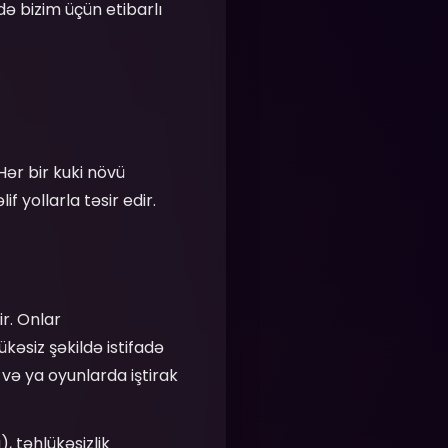
də bizim üçün etibarlı
Hər bir kuki növü
 yollarla təsir edir.
ir. Onlar
kəsiz şəkildə istifadə
və ya oyunlarda iştirak
, təhlükəsizlik