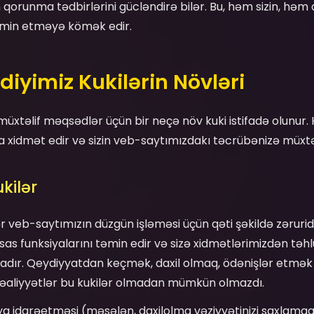
n qorunma tədbirlərini gücləndirə bilər. Bu, həm sizin, həm 
təmin etməyə kömək edir.
tdiyimiz Kukilərin Növləri
üxtəlif məqsədlər üçün bir neçə növ kuki istifadə olunur. 
xidmət edir və sizin veb-saytımızdakı təcrübənizə müxtəlif
ukilər
lər veb-saytımızın düzgün işləməsi üçün qəti şəkildə zərurid
s funksiyalarını təmin edir və sizə xidmətlərimizdən təhlü
dır. Qeydiyyatdan keçmək, daxil olmaq, ödənişlər etmək 
fəaliyyətlər bu kukilər olmadan mümkün olmazdı.
iya idarəetməsi (məsələn, daxilolma vəziyyətinizi saxlamaq)