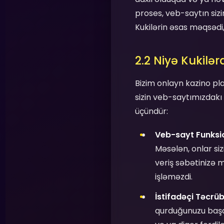
proses, veb-saytın sizin
Kukilərin əsas məqsədi,
2.2 Niyə Kukilər
Bizim onlayn kazino pla
sizin veb-saytımızdakı
üçündür:
Veb-sayt Funksio
Məsələn, onlar si
veriş səbətinizə 
işləməzdi.
İstifadəçi Təcrüb
qurduğunuzu başa 