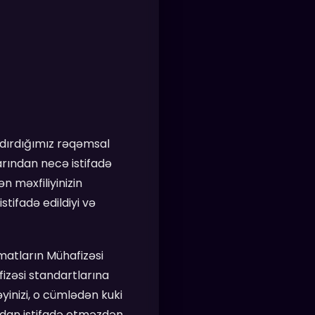
andırdığımız rəqəmsal
arından necə istifadə
n məxfiliyinizin
tifadə edildiyi və
matların Mühafizəsi
izəsi standartlarına
yinizi, o cümlədən kuki
ızdan istifadə etməzdən