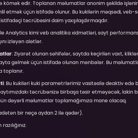
 kömək edir. Toplanan məlumatlar anonim şəkildə işləni
lil etmək üçün istifadə olunur. Bu kukilərin məqsədi, veb-
istifadəçi təcrübəsini daim yaxşılaşdırmaqdır.
le Analytics kimi veb analitika xidmətləri, sayt performan
ını izləyən alətlər.
atlar
: Ziyarət olunan səhifələr, saytda keçirilən vaxt, klikl
sayta gəlmək üçün istifadə olunan mənbələr. Bu məlumatl
toplanır.
ti
: Bu kukiləri kuki parametrlərimiz vasitəsilə deaktiv edə b
aytımızdakı təcrübənizə birbaşa təsir etməyəcək, lakin 
çün dəyərli məlumatlar toplamağımıza mane olacaq.
(adətən bir neçə aydan 2 ilə qədər).
in razılığınız.