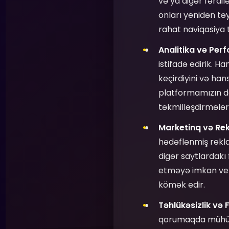
və ya digər fərdilə
onları yenidən tə
rahat naviqasiya 
Analitika və Per
istifadə edirik. H
keçirdiyini və ha
platformamızın da
təkmilləşdirmələ
Marketinq və Rek
hədəflənmiş rekla
digər saytlardakı
etməyə imkan veri
kömək edir.
Təhlükəsizlik və F
qorumaqda mühüm r