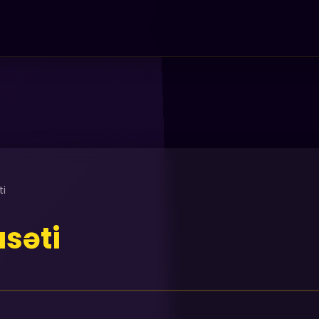
ti
asəti