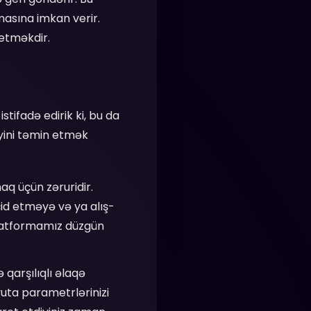
amasına imkan verir.
 etməkdir.
tifadə edirik ki, bu da
iyini təmin etmək
maq üçün zəruridir.
çid etməyə və ya alış-
platformamız düzgün
ə qarşılıqlı əlaqə
yuta parametrlərinizi