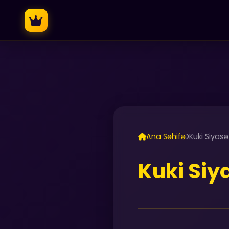
Ana Səhifə
Kuki Siyasə
Kuki Siy