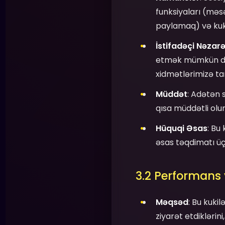
funksiyaları (məs
paylamaq) və kuki
İstifadəçi Nəzarə
etmək mümkün deyi
xidmətlərimizə ta
Müddət
: Adətən 
qısa müddətli olur
Hüquqi Əsas
: Bu
əsas təqdimatı üçü
3.2 Performans v
Məqsəd
: Bu kukil
ziyarət etdiklərin