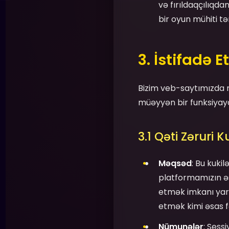
və fırıldaqçılıqda
bir oyun mühiti 
3. İstifadə E
Bizim veb-saytımızda m
müəyyən bir funksiyaya 
3.1 Qəti Zəruri K
Məqsəd
: Bu kuki
platformamızın əsa
etmək imkanı yara
etmək kimi əsas 
Nümunələr
: Sess