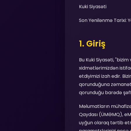
Kuki Siyasəti
Son Yenilənmə Tarixi: 
1. Giriş
Bu Kuki Siyasəti, "biz
xidmətlərimizdən istif
etdiyimizi izah edir. B
qorunduğuna zəmanət ve
qorunduğu barədə şəffa
Məlumatların mühafizəs
Qaydası (ÜMƏMQ), eMəxf
uyğun olaraq tərtib etm
parametrlərinizi necə d