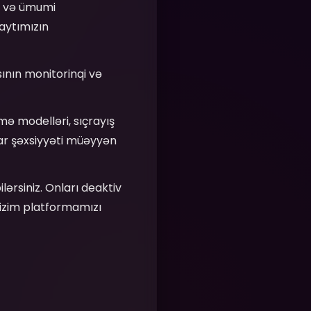
r və ümumi
saytımızın
sının monitorinqi və
əmə modelləri, sıçrayış
ar şəxsiyyəti müəyyən
ilərsiniz. Onları deaktiv
bizim platformamızı