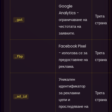
Google
Analytics -
Трета
ограничаване на
_gat
страна
честотата на
заявките.
Facebook Pixel
- използва се за
Трета
_fbp
предоставяне на
страна
реклама.
Уникален
идентификатор
за рекламни
Трета
_ad_id
цели и
страна
проследяване на