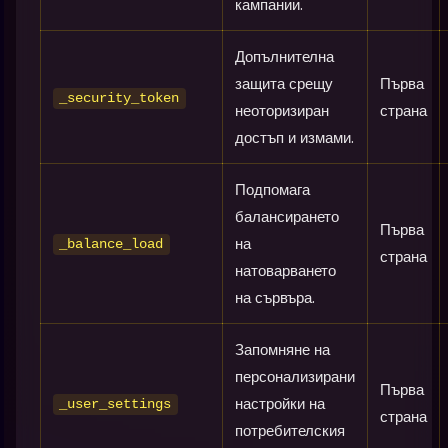
кампании.
Допълнителна
защита срещу
Първа
_security_token
неоторизиран
страна
достъп и измами.
Подпомага
балансирането
Първа
на
_balance_load
страна
натоварването
на сървъра.
Запомняне на
персонализирани
Първа
настройки на
_user_settings
страна
потребителския