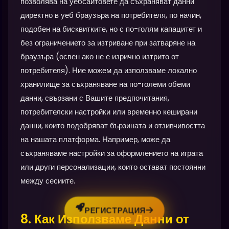
позволява на уебсайтовете да съхраняват данни
директно в уеб браузъра на потребителя, по начин,
подобен на бисквитките, но с по-голям капацитет и
без ограничението за изтриване при затваряне на
браузъра (освен ако не е изрично изтрито от
потребителя). Ние можем да използваме локално
хранилище за съхраняване на по-големи обеми
данни, свързани с Вашите предпочитания,
потребителски настройки или временно кеширани
данни, които подобряват бързината и отзивчивостта
на нашата платформа. Например, може да
съхраняваме настройки за оформлението на играта
или други персонализации, които остават постоянни
между сесиите.
РЕГИСТРАЦИЯ
8. Как Използваме Данни от