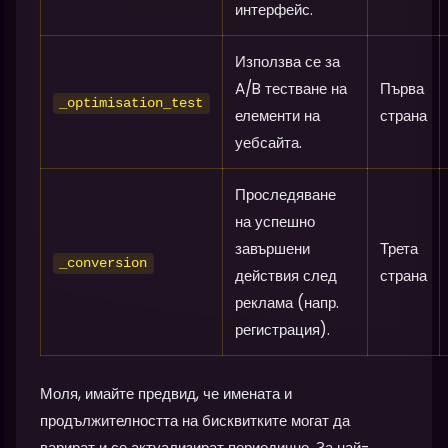
интерфейс.
Използва се за
A/B тестване на
Първа
_optimisation_test
елементи на
страна
уебсайта.
Проследяване
на успешно
завършени
Трета
_conversion
действия след
страна
реклама (напр.
регистрация).
Моля, имайте предвид, че имената и
продължителността на бисквитките могат да
варират и се актуализират периодично. За най-