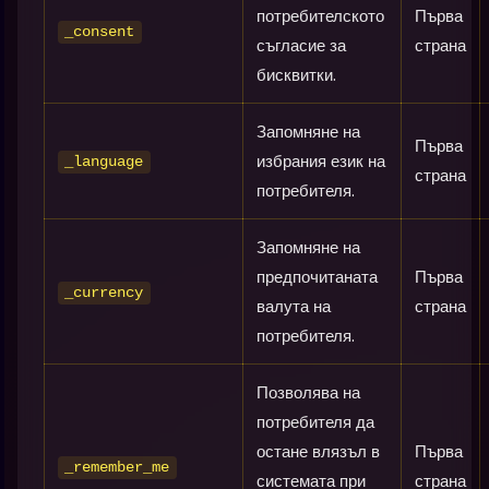
потребителското
Първа
_consent
съгласие за
страна
бисквитки.
Запомняне на
Първа
избрания език на
_language
страна
потребителя.
Запомняне на
предпочитаната
Първа
_currency
валута на
страна
потребителя.
Позволява на
потребителя да
остане влязъл в
Първа
_remember_me
системата при
страна