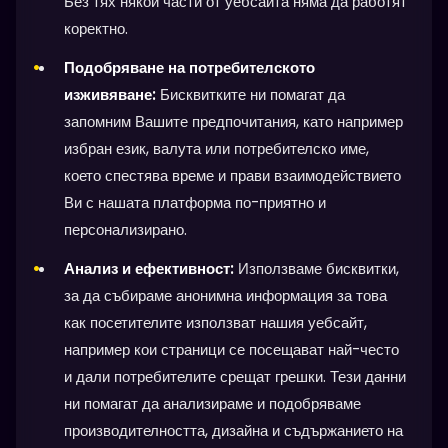
Без тях някои части от уебсайта няма да работят
коректно.
Подобряване на потребителското
изживяване:
Бисквитките ни помагат да
запомним Вашите предпочитания, като например
избран език, валута или потребителско име,
което спестява време и прави взаимодействието
Ви с нашата платформа по-приятно и
персонализирано.
Анализ и ефективност:
Използваме бисквитки,
за да събираме анонимна информация за това
как посетителите използват нашия уебсайт,
например кои страници се посещават най-често
и дали потребителите срещат грешки. Тези данни
ни помагат да анализираме и подобряваме
производителността, дизайна и съдържанието на