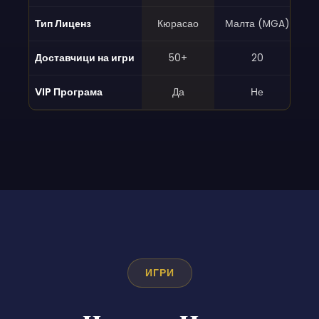
Тип Лиценз
Кюрасао
Малта (MGA)
Доставчици на игри
50+
20
VIP Програма
Да
Не
ИГРИ