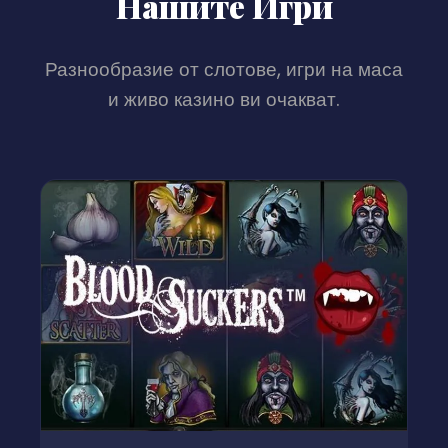
Нашите Игри
Разнообразие от слотове, игри на маса
и живо казино ви очакват.