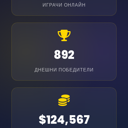
ИГРАЧИ ОНЛАЙН
892
ДНЕШНИ ПОБЕДИТЕЛИ
$124,567