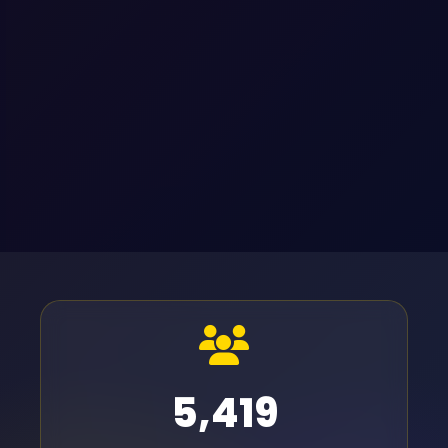
5,419