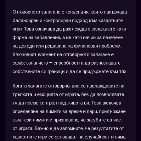
Отговорното залагане е концепция, която насърчава
балансиран и контролиран подход към хазартните
игри. Това означава да разглеждате залагането като
форма на забавление, а не като начин за печелене
на доходи или решаване на финансови проблеми.
Ключовият елемент на отговорното залагане е
самосъзнанието – способността да разпознавате
собствените си граници и да се придържате към тях.
Когато залагате отговорно, вие се наслаждавате на
тръпката и емоцията от играта, без да позволявате
тя да поеме контрол над живота ви. Това включва
определяне на лимити за време и пари, придържане
към тези лимити и признаване, че загубите са част
от играта. Важно е да запомните, че резултатите от
хазартните игри се основават на случайност и няма