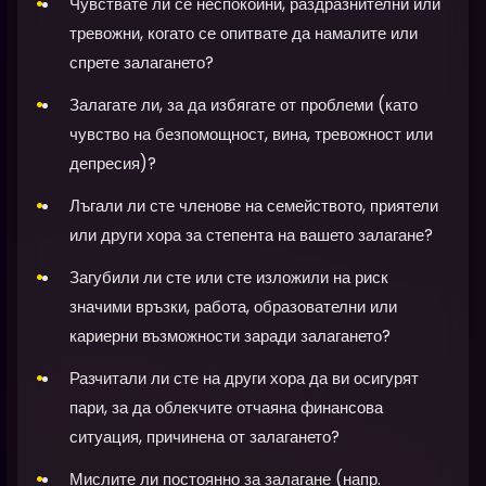
Чувствате ли се неспокойни, раздразнителни или
тревожни, когато се опитвате да намалите или
спрете залагането?
Залагате ли, за да избягате от проблеми (като
чувство на безпомощност, вина, тревожност или
депресия)?
Лъгали ли сте членове на семейството, приятели
или други хора за степента на вашето залагане?
Загубили ли сте или сте изложили на риск
значими връзки, работа, образователни или
кариерни възможности заради залагането?
Разчитали ли сте на други хора да ви осигурят
пари, за да облекчите отчаяна финансова
ситуация, причинена от залагането?
Мислите ли постоянно за залагане (напр.