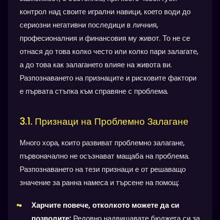
контрол над своите игрални навици, което води до
сериозни негативни последици в личния,
професионалния и финансовия му живот. То не се
отнася до това колко често или колко пари залагате,
а до това как залагането влияе на живота ви.
Разпознаването на признаците и рисковите фактори
е първата стъпка към справяне с проблема.
3.1. Признаци на Проблемно Залагане
Много хора, които развиват проблемно залагане,
първоначално не осъзнават мащаба на проблема.
Разпознаването на тези признаци е от решаващо
значение за ранна намеса и търсене на помощ:
Харчите повече, отколкото можете да си
позволите:
Редовно надвишавате бюджета си за