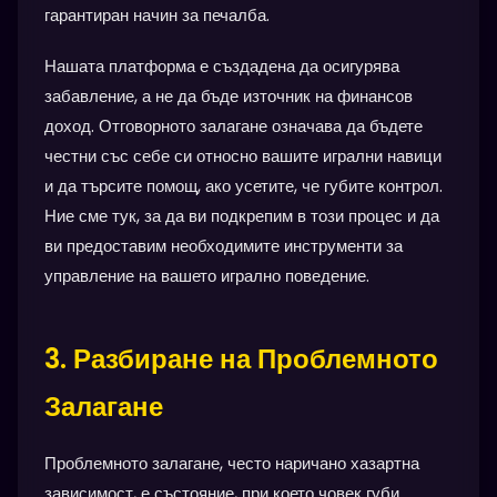
гарантиран начин за печалба.
Нашата платформа е създадена да осигурява
забавление, а не да бъде източник на финансов
доход. Отговорното залагане означава да бъдете
честни със себе си относно вашите игрални навици
и да търсите помощ, ако усетите, че губите контрол.
Ние сме тук, за да ви подкрепим в този процес и да
ви предоставим необходимите инструменти за
управление на вашето игрално поведение.
3. Разбиране на Проблемното
Залагане
Проблемното залагане, често наричано хазартна
зависимост, е състояние, при което човек губи