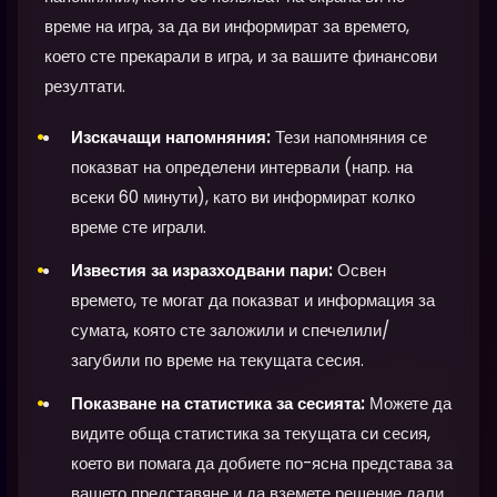
време на игра, за да ви информират за времето,
което сте прекарали в игра, и за вашите финансови
резултати.
Изскачащи напомняния:
Тези напомняния се
показват на определени интервали (напр. на
всеки 60 минути), като ви информират колко
време сте играли.
Известия за изразходвани пари:
Освен
времето, те могат да показват и информация за
сумата, която сте заложили и спечелили/
загубили по време на текущата сесия.
Показване на статистика за сесията:
Можете да
видите обща статистика за текущата си сесия,
което ви помага да добиете по-ясна представа за
вашето представяне и да вземете решение дали