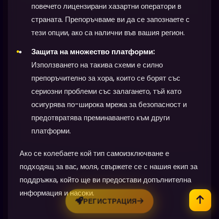
повечето лицензирани хазартни оператори в
страната. Препоръчваме ви да се запознаете с
тези опции, ако са налични във вашия регион.
Защита на множество платформи:
Използването на такива схеми е силно
препоръчително за хора, които се борят със
сериозни проблеми със залагането, тъй като
осигурява по-широка мрежа за безопасност и
предотвратява преминаването към други
платформи.
Ако се колебаете кой тип самоизключване е
подходящ за вас, моля, свържете се с нашия екип за
поддръжка, който ще ви предостави допълнителна
информация и насоки.
РЕГИСТРАЦИЯ