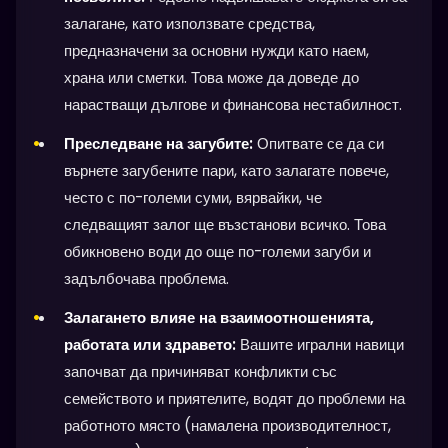
залагане, като използвате средства,
предназначени за основни нужди като наем,
храна или сметки. Това може да доведе до
нарастващи дългове и финансова нестабилност.
Преследване на загубите:
Опитвате се да си
върнете загубените пари, като залагате повече,
често с по-големи суми, вярвайки, че
следващият залог ще възстанови всичко. Това
обикновено води до още по-големи загуби и
задълбочава проблема.
Залагането влияе на взаимоотношенията,
работата или здравето:
Вашите игрални навици
започват да причиняват конфликти със
семейството и приятелите, водят до проблеми на
работното място (намалена производителност,