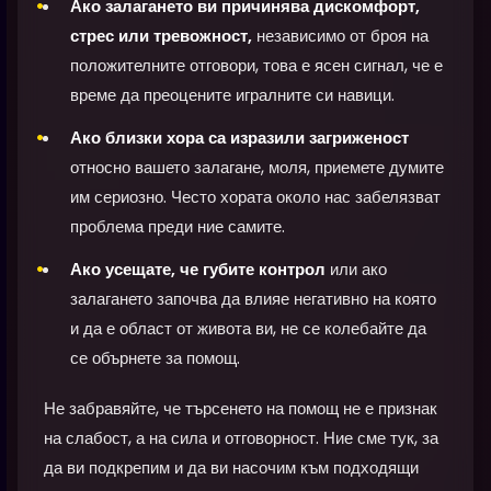
Ако залагането ви причинява дискомфорт,
стрес или тревожност,
независимо от броя на
положителните отговори, това е ясен сигнал, че е
време да преоцените игралните си навици.
Ако близки хора са изразили загриженост
относно вашето залагане, моля, приемете думите
им сериозно. Често хората около нас забелязват
проблема преди ние самите.
Ако усещате, че губите контрол
или ако
залагането започва да влияе негативно на която
и да е област от живота ви, не се колебайте да
се обърнете за помощ.
Не забравяйте, че търсенето на помощ не е признак
на слабост, а на сила и отговорност. Ние сме тук, за
да ви подкрепим и да ви насочим към подходящи