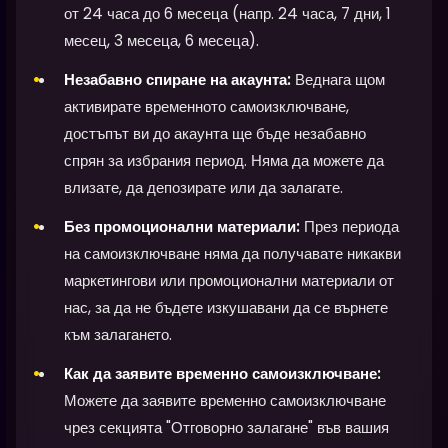
от 24 часа до 6 месеца (напр. 24 часа, 7 дни, 1
месец, 3 месеца, 6 месеца).
Незабавно спиране на акаунта:
Веднага щом
активирате временното самоизключване,
достъпът ви до акаунта ще бъде незабавно
спрян за избрания период. Няма да можете да
влизате, да депозирате или да залагате.
Без промоционални материали:
През периода
на самоизключване няма да получавате никакви
маркетингови или промоционални материали от
нас, за да не бъдете изкушавани да се върнете
към залагането.
Как да заявите временно самоизключване:
Можете да заявите временно самоизключване
чрез секцията "Отговорно залагане" във вашия