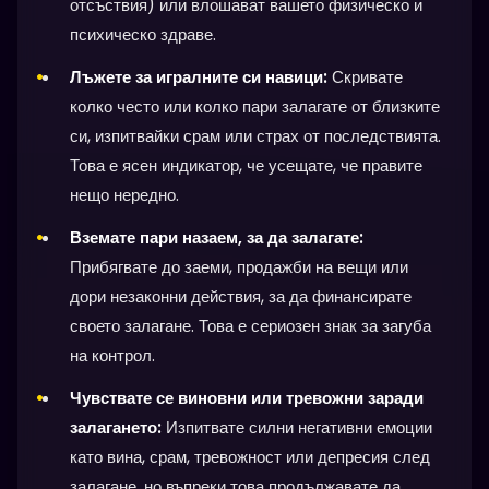
отсъствия) или влошават вашето физическо и
психическо здраве.
Лъжете за игралните си навици:
Скривате
колко често или колко пари залагате от близките
си, изпитвайки срам или страх от последствията.
Това е ясен индикатор, че усещате, че правите
нещо нередно.
Вземате пари назаем, за да залагате:
Прибягвате до заеми, продажби на вещи или
дори незаконни действия, за да финансирате
своето залагане. Това е сериозен знак за загуба
на контрол.
Чувствате се виновни или тревожни заради
залагането:
Изпитвате силни негативни емоции
като вина, срам, тревожност или депресия след
залагане, но въпреки това продължавате да