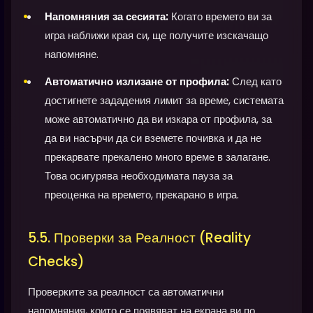
Напомняния за сесията:
Когато времето ви за
игра наближи края си, ще получите изскачащо
напомняне.
Автоматично излизане от профила:
След като
достигнете зададения лимит за време, системата
може автоматично да ви изкара от профила, за
да ви насърчи да си вземете почивка и да не
прекарвате прекалено много време в залагане.
Това осигурява необходимата пауза за
преоценка на времето, прекарано в игра.
5.5. Проверки за Реалност (Reality
Checks)
Проверките за реалност са автоматични
напомняния, които се появяват на екрана ви по