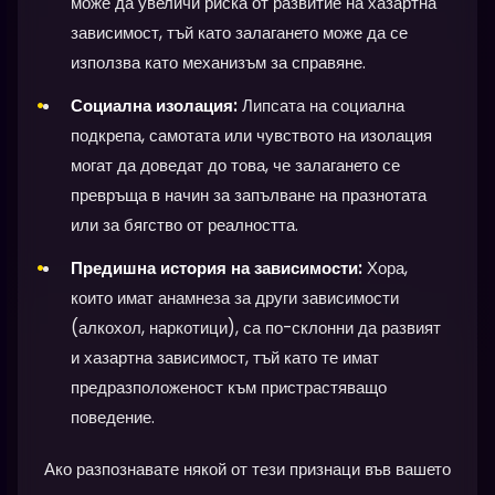
може да увеличи риска от развитие на хазартна
зависимост, тъй като залагането може да се
използва като механизъм за справяне.
Социална изолация:
Липсата на социална
подкрепа, самотата или чувството на изолация
могат да доведат до това, че залагането се
превръща в начин за запълване на празнотата
или за бягство от реалността.
Предишна история на зависимости:
Хора,
които имат анамнеза за други зависимости
(алкохол, наркотици), са по-склонни да развият
и хазартна зависимост, тъй като те имат
предразположеност към пристрастяващо
поведение.
Ако разпознавате някой от тези признаци във вашето