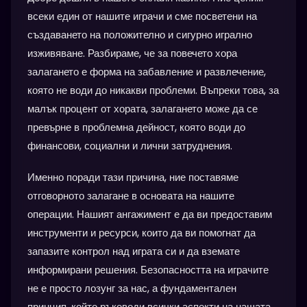
всеки един от нашите играчи и сме посветени на
създаването на положително и сигурно игрално
изживяване. Разбираме, че за повечето хора
залагането е форма на забавление и развлечение,
която не води до никакви проблеми. Въпреки това, за
малък процент от хората, залагането може да се
превърне в проблемна дейност, която води до
финансови, социални и лични затруднения.
Именно поради тази причина, ние поставяме
отговорното залагане в основата на нашите
операции. Нашият ангажимент е да ви предоставим
инструменти и ресурси, които да ви помогнат да
запазите контрол над играта си и да вземате
информирани решения. Безопасността на играчите
не е просто лозунг за нас, а фундаментален
принцип, който ръководи всички аспекти на нашата