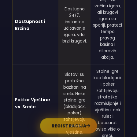
većinu igara,
Dostupno
ali krugovi
24/7,
igara su
Dostupnost i
instantno
sporiji, prateći
Brzina
učitavanje
tempo
igara, vrlo
pravog
brzi krugovi.
kasina i
dilerovih
akcija.
Stolne igre
Slotovi su
kao blackjack
pretežno
i poker
bazirani na
zahtijevaju
sreći. Neke
strateško
Faktor Vještine
stolne igre
razmišljanje i
vs. Sreće
(blackjack,
vještinu, dok
poker)
rulet i
zahtijevaju
baccarat
element
REGISTRACIJA
ovise više o
vještine.
sreći.