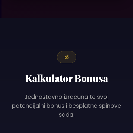
💰
Kalkulator Bonusa
Jednostavno izračunajte svoj
potencijalni bonus i besplatne spinove
sada.