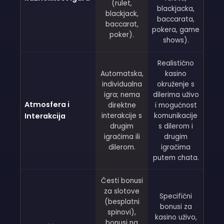
(rulet,
blackjacka,
blackjack,
baccarata,
baccarat,
pokera, game
poker).
shows).
Realistično
Automatska,
kasino
individualna
okruženje s
igra; nema
dilerima uživo
Atmosfera i
direktne
i mogućnost
Interakcija
interakcije s
komunikacije
drugim
s dilerom i
igračima ili
drugim
dilerom.
igračima
putem chata.
Česti bonusi
za slotove
Specifični
(besplatni
bonusi za
spinovi),
kasino uživo,
bonusi na