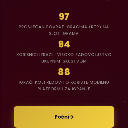
97
PROSJEČAN POVRAT IGRAČIMA (RTP) NA
SLOT IGRAMA
94
KORISNICI IZRAZILI VISOKO ZADOVOLJSTVO
UKUPNIM ISKUSTVOM
88
IGRAČI KOJI REDOVITO KORISTE MOBILNU
PLATFORMU ZA IGRANJE
Počni