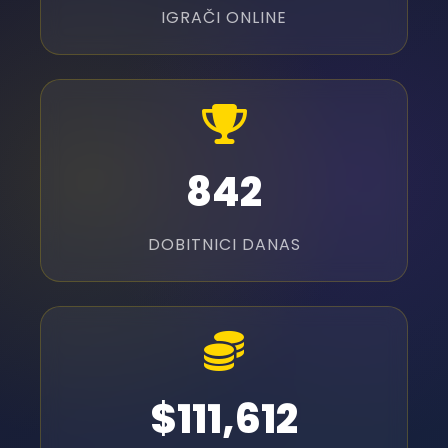
IGRAČI ONLINE
892
DOBITNICI DANAS
$121,577