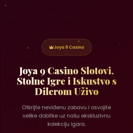
Joya 9 Casino
Joya 9 Casino Slotovi,
Stolne Igre i Iskustvo s
Dilerom Uživo
Otkrijte neviđenu zabavu i osvojite
velike dobitke uz našu ekskluzivnu
kolekciju igara.