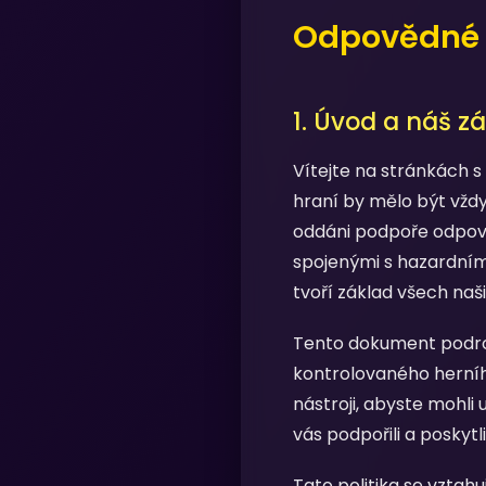
Odpovědné 
1. Úvod a náš z
Vítejte na stránkách s
hraní by mělo být vždy
oddáni podpoře odpov
spojenými s hazardními
tvoří základ všech naš
Tento dokument podrob
kontrolovaného herníh
nástroji, abyste mohl
vás podpořili a poskyt
Tato politika se vztah