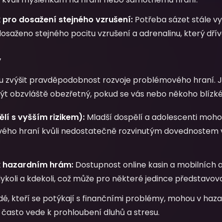
 pro dosažení stejného vzrušení:
Potřeba sázet stále vy
dosaženo stejného pocitu vzrušení a adrenalinu, který dříve
y
 zvýšit pravděpodobnost rozvoje problémového hraní. Je 
ýt obzvláště obezřetný, pokud se vás nebo někoho blízkéh
lí s vyšším rizikem):
Mladší dospělí a adolescenti mohou
vého hraní kvůli nedostatečně rozvinutým dovednostem v
k hazardním hrám:
Dostupnost online kasin a mobilních a
dykoli a kdekoli, což může pro některé jedince představova
dé, kteří se potýkají s finančními problémy, mohou v haz
ž často vede k prohloubení dluhů a stresu.