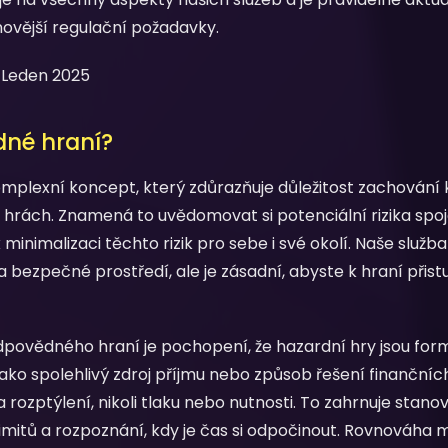
novější regulační požadavky.
Leden 2025
dné hraní?
mplexní koncept, který zdůrazňuje důležitost zachování 
h hrách. Znamená to uvědomovat si potenciální rizika spo
k minimalizaci těchto rizik pro sebe i své okolí. Naše služb
bezpečné prostředí, ale je zásadní, abyste k hraní přis
ovědného hraní je pochopení, že hazardní hry jsou fo
ako spolehlivý zdroj příjmu nebo způsob řešení finanční
 rozptýlení, nikoli tlaku nebo nutnosti. To zahrnuje stano
mitů a rozpoznání, kdy je čas si odpočinout. Rovnováha 