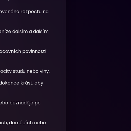
oveného rozpočtu na
níze dalším a dalším
racovních povinností
ocity studu nebo viny.
 dokonce krást, aby
 nebo beznaděje po
ích, domácích nebo