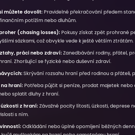
si můžete dovolit:
Pravidelné překračování předem stan
k finančním potížím nebo dluhům.
proher (chasing losses):
Pokusy získat zpět prohrané pe
yššími sázkami, což obvykle vede k ještě větším ztrátám.
vztahy, práci nebo zdraví:
Zanedbávání rodiny, přátel, p
hraní. Zhoršující se fyzické nebo duševní zdraví.
návycích:
Skrývání rozsahu hraní před rodinou a přáteli, p
na hraní:
Potřeba půjčit si peníze, prodat majetek nebo
ebo splatit dluhy z hraní.
úzkosti z hraní:
Závažné pocity lítosti, úzkosti, deprese
slosti s ním.
inností:
Odkládání nebo úplné opomíjení běžných denn
 kvůli myšlenkám na hraní nebo samotnému hraní.