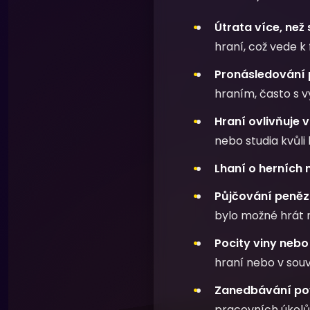
Útrata více, než 
hraní, což vede 
Pronásledování 
hraním, často s v
Hraní ovlivňuje 
nebo studia kvůli 
Lhaní o herních 
Půjčování peněz 
bylo možné hrát n
Pocity viny nebo 
hraní nebo v souvi
Zanedbávání pov
pracovních úkolů