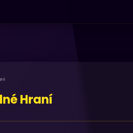
ní
né Hraní