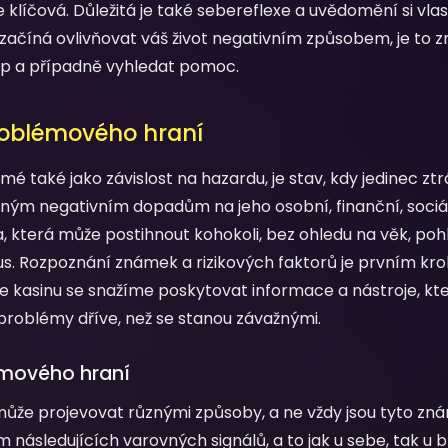
e klíčová. Důležitá je také sebereflexe a uvědomění si vla
í začíná ovlivňovat váš život negativním způsobem, je to z
tup a případně vyhledat pomoc.
roblémového hraní
é také jako závislost na hazardu, je stav, kdy jedinec zt
ným negativním dopadům na jeho osobní, finanční, sociáln
, která může postihnout kohokoli, bez ohledu na věk, poh
s. Rozpoznání známek a rizikových faktorů je prvním kr
e kasinu se snažíme poskytovat informace a nástroje, 
 problémy dříve, než se stanou závažnými.
émového hraní
ůže projevovat různými způsoby, a ne vždy jsou tyto zná
m následujících varovných signálů, a to jak u sebe, tak u 