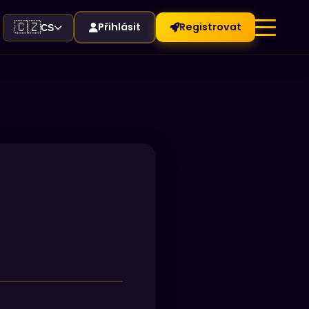
🇨🇿
Přihlásit
Registrovat
CS