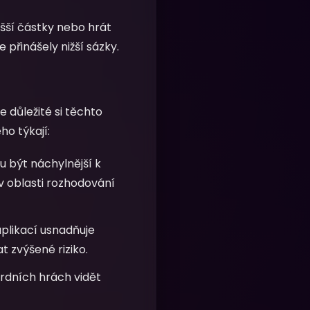
šší částky nebo hrát
 přinášely nižší sázky.
důležité si těchto
o týkají:
 být náchylnější k
 oblasti rozhodování
plikací usnadňuje
t zvýšené riziko.
ardních hrách vidět