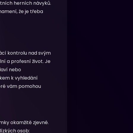
stních herních návyků.
namení, že je třeba
rácí kontrolu nad svým
í a profesní život. Je
laví nebo
okem k vyhledání
které vám pomohou
mky okamžitě zjevné.
blízkých osob: