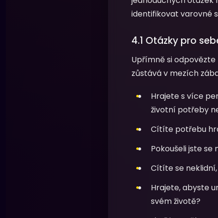
jednoduchých otázek m
identifikovat varovné s
4.1 Otázky pro se
Upřímně si odpovězte 
zůstává v mezích záb
Hrajete s více pe
životní potřeby 
Cítíte potřebu hr
Pokoušeli jste se
Cítíte se neklidn
Hrajete, abyste u
svém životě?