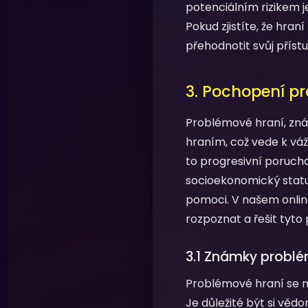
potenciálním rizikem j
Pokud zjistíte, že hran
přehodnotit svůj přís
3. Pochopení p
Problémové hraní, znám
hraním, což vede k váž
to progresivní porucha
socioekonomický statu
pomoci. V našem onlin
rozpoznat a řešit tyto
3.1 Známky probl
Problémové hraní se m
Je důležité být si vědo