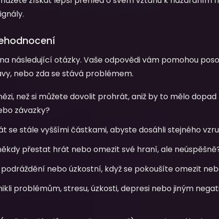
ůžete získat lepší přehled o svém vztahu k hazardním 
ignály.
behodnocení
na následující otázky. Vaše odpovědi vám pomohou posou
avy, nebo zda se stává problémem.
nězi, než si můžete dovolit prohrát, aniž by to mělo dopad
nebo závazky?
át se stále vyššími částkami, abyste dosáhli stejného vzr
 někdy přestat hrát nebo omezit své hraní, ale neúspěšně
í, podráždění nebo úzkostní, když se pokoušíte omezit ne
nikli problémům, stresu, úzkosti, depresi nebo jiným neg