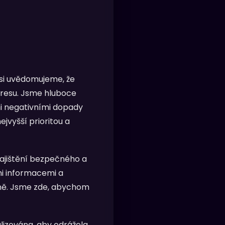
 si uvědomujeme, že
tresu. Jsme hluboce
i negativními dopady
jvyšší prioritou a
zajištění bezpečného a
mi informacemi a
dně. Jsme zde, abychom
alizována, aby odrážela