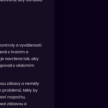
kontroly a vyváženosti
jená s hraním a
a je navržena tak, aby
tupovali s vědomím
rmou zábavy a neměly
ch problémů. Měly by
vení rozpočtu,
mezi zábavou a