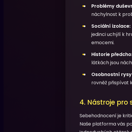
Problémy duševn
náchylnost k pro
Sociální izolace:
jedinci uchýlí k 
emocemi.
Historie předchoz
látkách jsou náchy
Osobnostní rysy
rovněž přispívat 
4. Nástroje pro
Sebehodnocení je krit
Naše platforma vás po