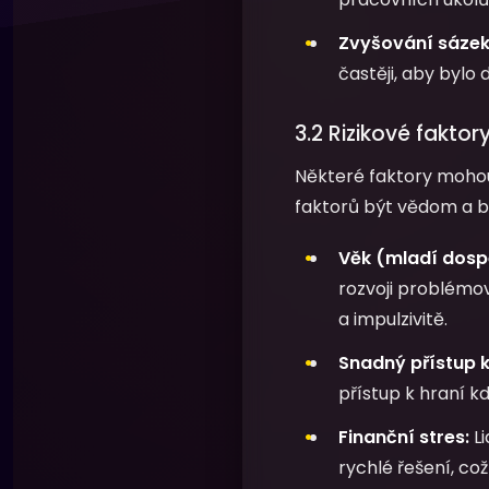
Zvyšování sázek
častěji, aby bylo 
3.2 Rizikové faktor
Některé faktory mohou
faktorů být vědom a b
Věk (mladí dospě
rozvoji problémo
a impulzivitě.
Snadný přístup 
přístup k hraní k
Finanční stres:
Li
rychlé řešení, co