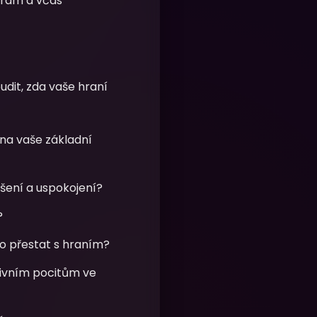
hrám a včas
dit, zda vaše hraní
 na vaše základní
ušení a uspokojení?
?
bo přestat s hraním?
ativním pocitům ve