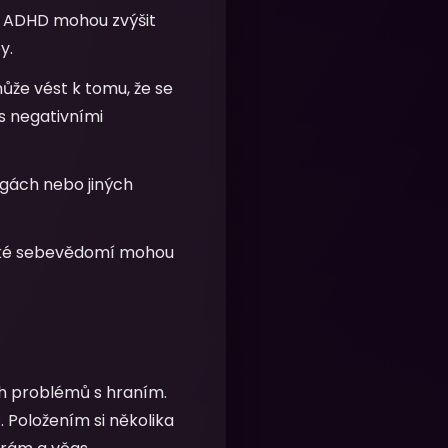
o ADHD mohou zvýšit
y.
ůže vést k tomu, že se
 s negativními
rogách nebo jiných
nízké sebevědomí mohou
ch problémů s hraním.
 Položením si několika