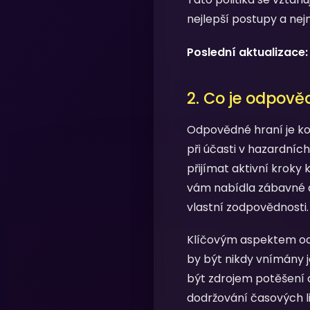
nejlepší postupy a nej
Poslední aktualizace:
2. Co je odpově
Odpovědné hraní je ko
při účasti v hazardníc
přijímat aktivní kroky 
vám nabídla zábavné a 
vlastní zodpovědnosti.
Klíčovým aspektem odp
by být nikdy vnímány j
být zdrojem potěšení a
dodržování časových li