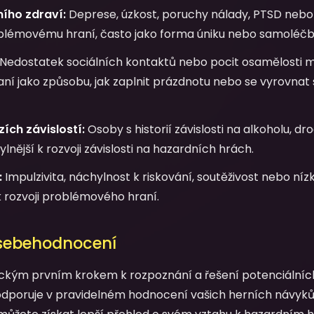
ího zdraví:
Deprese, úzkost, poruchy nálady, PTSD neb
blémovému hraní, často jako forma úniku nebo samoléčb
Nedostatek sociálních kontaktů nebo pocit osamělosti m
hraní jako způsobu, jak zaplnit prázdnotu nebo se vyrovnat
ích závislostí:
Osoby s historií závislosti na alkoholu, d
lnější k rozvoji závislosti na hazardních hrách.
:
Impulzivita, náchylnost k riskování, soutěživost nebo 
k rozvoji problémového hraní.
 sebehodnocení
ickým prvním krokem k rozpoznání a řešení potenciální
dporuje v pravidelném hodnocení vašich herních návyků.