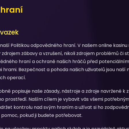
hraní
ávazek
 naší Politikou odpovědného hraní. V našem online kasinu
 zdrojem zábavy a vzrušení, nikoli zdrojem problémů či s
ědného hraní a ochraně našich hráčů před potenciálním
 hrami. Bezpečnost a pohoda našich uživatelů jsou naší ne
ich operací.
ně popisuje naše zásady, nástroje a zdroje navržené k 
o prostředí. Naším cílem je vybavit vás všemi potřebný
i udržet kontrolu nad svým hraním a užívat si ho zodpově
li pomoc, pokud ji budete potřebovat.
uje na všechny aspekty našich služeb a je pravidelně aktu