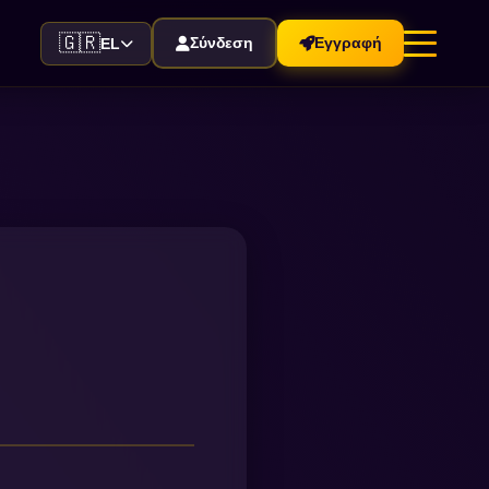
🇬🇷
Σύνδεση
Εγγραφή
EL