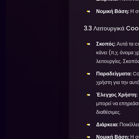
Νομική Βάση:
Η σ
3.3 Λειτουργικά Co
Σκοπός:
Αυτά τα co
κάνει (π.χ. όνομα 
λειτουργίες. Σκοπό
Παραδείγματα:
Coo
χρήστη για την αυτ
Έλεγχος Χρήστη:
μπορεί να επηρεάσε
διαθέσιμες.
Διάρκεια:
Ποικίλλει
Νομική Βάση:
Η συ