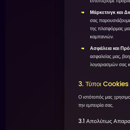
εντοπίζουμε προβλή
Μάρκετινγκ και Δ
σας παρουσιάζουμε σ
της πλατφόρμας μας
καμπανιών.
Ασφάλεια και Πρ
ασφαλείας μας, βο
λογαριασμών σας κα
3. Τύποι Cookies
Ο ιστότοπός μας χρησιμοπ
την εμπειρία σας.
3.1 Απολύτως Απαρα