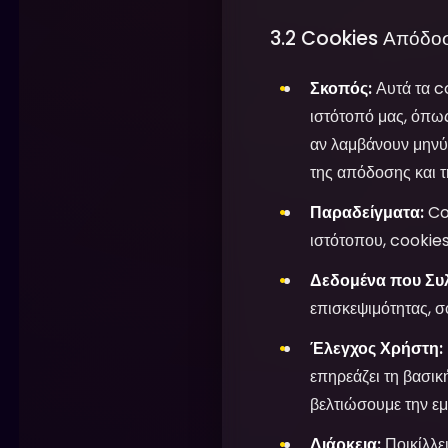
3.2 Cookies Απόδο
Σκοπός:
Αυτά τα c
ιστότοπό μας, όπως
αν λαμβάνουν μηνύμ
της απόδοσης και τ
Παραδείγματα:
Co
ιστότοπου, cookie
Δεδομένα που Συλ
επισκεψιμότητας, 
Έλεγχος Χρήστη:
επηρεάζει τη βασικ
βελτιώσουμε την εμ
Διάρκεια:
Ποικίλλει