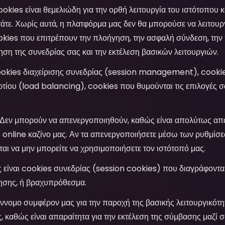
okies είναι θεμελιώδη για την ορθή λειτουργία του ιστότοπου 
άτε. Χωρίς αυτά, η πλατφόρμα μας δεν θα μπορούσε να λειτουρ
kies που επιτρέπουν την πλοήγηση, την ασφαλή σύνδεση, την
ρηση της συνεδρίας σας και την εκτέλεση βασικών λειτουργιών.
okies διαχείρισης συνεδρίας (session management), cookie
ίου (load balancing), cookies που θυμούνται τις επιλογές σ
Δεν μπορούν να απενεργοποιηθούν, καθώς είναι απολύτως απα
 online καζίνο μας. Αν τα απενεργοποιήσετε μέσω των ρυθμίσ
ται να μην μπορείτε να χρησιμοποιήσετε τον ιστότοπό μας.
είναι cookies συνεδρίας (session cookies) που διαγράφονται 
ησης, ή βραχυπρόθεσμα.
ννομο συμφέρον μας για την παροχή της βασικής λειτουργικότη
 καθώς είναι απαραίτητα για την εκτέλεση της σύμβασης μαζί σ