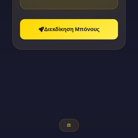
Διεκδίκηση Μπόνους
⚖️