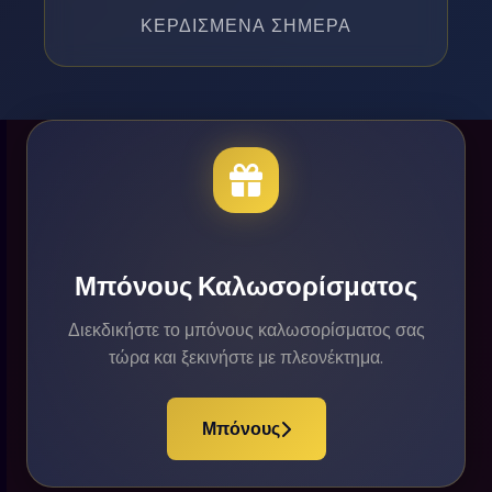
ΚΕΡΔΙΣΜΈΝΑ ΣΉΜΕΡΑ
Μπόνους Καλωσορίσματος
Διεκδικήστε το μπόνους καλωσορίσματος σας
τώρα και ξεκινήστε με πλεονέκτημα.
Μπόνους