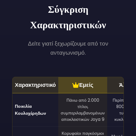
Σύγκριση
Χαρακτηριστικών
Δείτε γιατί ξεχωρίζουμε από τον
ανταγωνισμό.
Χαρακτηριστικό
Εμείς
Άλλοι
Πάνω από 2.000
Περίπου 50
Ποικιλία
τίτλοι,
800 τίτλοι
Κουλοχέρηδων
συμπεριλαμβανομένων
τυπικές
αποκλειστικών Joya 9
κυκλοφορίε
Κορυφαίοι παγκόσμιοι