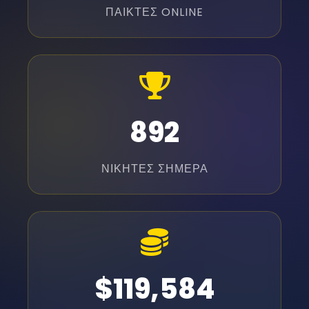
ΠΑΊΚΤΕΣ ONLINE
892
ΝΙΚΗΤΈΣ ΣΉΜΕΡΑ
$124,567