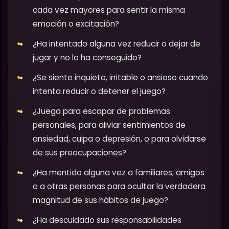
cada vez mayores para sentir la misma
emoción o excitación?
¿Ha intentado alguna vez reducir o dejar de
jugar y no lo ha conseguido?
¿Se siente inquieto, irritable o ansioso cuando
intenta reducir o detener el juego?
¿Juega para escapar de problemas
personales, para aliviar sentimientos de
ansiedad, culpa o depresión, o para olvidarse
de sus preocupaciones?
¿Ha mentido alguna vez a familiares, amigos
o a otras personas para ocultar la verdadera
magnitud de sus hábitos de juego?
¿Ha descuidado sus responsabilidades