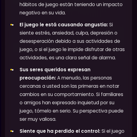
hábitos de juego están teniendo un impacto
negativo en su vida.
El juego le está causando angustia:
Si
siente estrés, ansiedad, culpa, depresión o
desesperación debido a sus actividades de
juego, o si el juego le impide disfrutar de otras
actividades, es una clara señal de alarma.
Sus seres queridos expresan
preocupación:
A menudo, las personas
cercanas a usted son las primeras en notar
cambios en su comportamiento. Si familiares
o amigos han expresado inquietud por su
juego, tómelo en serio. Su perspectiva puede
ser muy valiosa.
Siente que ha perdido el control:
Si el juego