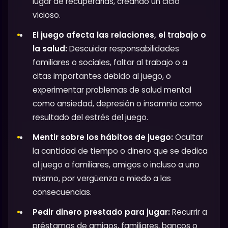
lugar de recuperarlas, creando un ciclo
vicioso.
El juego afecta las relaciones, el trabajo o
la salud:
Descuidar responsabilidades
familiares o sociales, faltar al trabajo o a
citas importantes debido al juego, o
experimentar problemas de salud mental
como ansiedad, depresión o insomnio como
resultado del estrés del juego.
Mentir sobre los hábitos de juego:
Ocultar
la cantidad de tiempo o dinero que se dedica
al juego a familiares, amigos o incluso a uno
mismo, por vergüenza o miedo a las
consecuencias.
Pedir dinero prestado para jugar:
Recurrir a
préstamos de amigos, familiares, bancos o