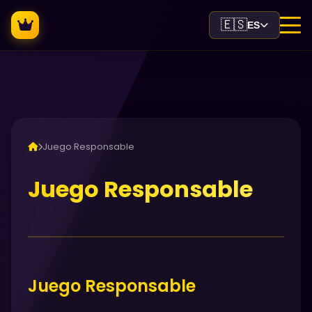
🇪🇸
ES
Juego Responsable
Juego Responsable
Juego Responsable