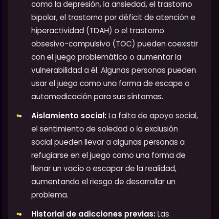
como la depresión, la ansiedad, el trastorno
bipolar, el trastorno por déficit de atención e
hiperactividad (TDAH) o el trastorno
obsesivo-compulsivo (TOC) pueden coexistir
con el juego problemático o aumentar la
vulnerabilidad a él. Algunas personas pueden
usar el juego como una forma de escape o
automedicación para sus síntomas.
Aislamiento social:
La falta de apoyo social,
el sentimiento de soledad o la exclusión
social pueden llevar a algunas personas a
refugiarse en el juego como una forma de
llenar un vacío o escapar de la realidad,
aumentando el riesgo de desarrollar un
problema.
Historial de adicciones previas:
Las