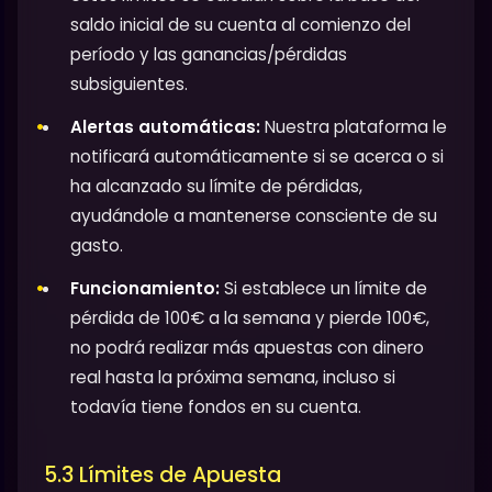
saldo inicial de su cuenta al comienzo del
período y las ganancias/pérdidas
subsiguientes.
Alertas automáticas:
Nuestra plataforma le
notificará automáticamente si se acerca o si
ha alcanzado su límite de pérdidas,
ayudándole a mantenerse consciente de su
gasto.
Funcionamiento:
Si establece un límite de
pérdida de 100€ a la semana y pierde 100€,
no podrá realizar más apuestas con dinero
real hasta la próxima semana, incluso si
todavía tiene fondos en su cuenta.
5.3 Límites de Apuesta