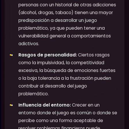
personas con un historial de otras adicciones
(alcohol, drogas, tabaco) tienen una mayor
predisposición a desarrollar un juego
problemático, ya que pueden tener una
vulnerabilidad general a comportamientos
adictivos.
Rasgos de personalidad:
Ciertos rasgos
como la impulsividad, la competitividad
excesiva, la búsqueda de emociones fuertes
o la baja tolerancia a la frustración pueden
contribuir al desarrollo del juego
problemático.
Influencia del entorno:
Crecer en un
entorno donde el juego es común o donde se
percibe como una forma aceptable de
resolver problemas financieros puede