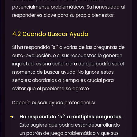
potencialmente problemáticos. Su honestidad al
responder es clave para su propio bienestar.
4.2 Cuándo Buscar Ayuda
Si ha respondido "sí" a varias de las preguntas de
auto-evaluación, o si sus respuestas le generan
inquietud, es una señal clara de que podría ser el
momento de buscar ayuda. No ignore estas
señales; abordarlas a tiempo es crucial para
evitar que el problema se agrave.
Debería buscar ayuda profesional si:
Ha respondido "sí" a múltiples preguntas:
Esto sugiere que podría estar desarrollando
un patrón de juego problemático y que sus