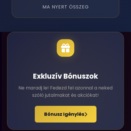
MA NYERT ÖSSZEG
Exkluzív Bónuszok
Ne maradj le! Fedezd fel azonnal a neked
szóló jutalmakat és akciókat!
Bónusz Igénylés