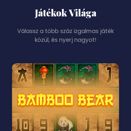
Játékok Világa
Válassz a több száz izgalmas játék
közül, és nyerj nagyot!