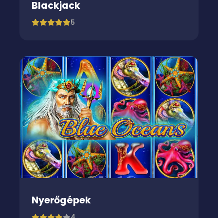
Blackjack
5
Nyerőgépek
4