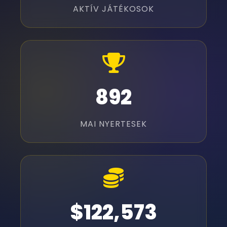
AKTÍV JÁTÉKOSOK
892
MAI NYERTESEK
$124,567