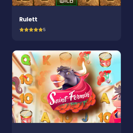
Rulett
5