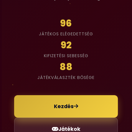
96
JÁTÉKOS ELÉGEDETTSÉG
92
KIFIZETÉSI SEBESSÉG
88
JÁTÉKVÁLASZTÉK BŐSÉGE
Kezdés
Játékok