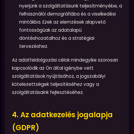
nyerjünk a szolgáltatásunk teljesítményébe, a
felhasználói demográfiába és a viselkedési
mintákba. Ezek az elemzések alapvető
fontosságúak az adatalapú
döntéshozatalhoz és a stratégiai
tervezéshez.
Az adatfeldolgozási célok mindegyike szorosan
kapcsolódik az Ön által igénybe vett
szolgáltatások nyújtásához, a jogszabályi
kötelezettségek teljesítéséhez vagy a
szolgáltatásaink fejlesztéséhez.
4. Az adatkezelés jogalapja
(GDPR)