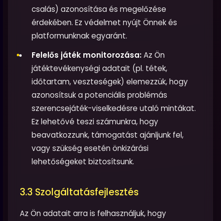
csalás) azonosítása és megelőzése
érdekében. Ez védelmet nyújt Önnek és
platformunknak egyaránt.
Felelős játék monitorozása:
Az Ön
játéktevékenységi adatait (pl. tétek,
időtartam, veszteségek) elemezzük, hogy
azonosítsuk a potenciális problémás
szerencsejáték-viselkedésre utaló mintákat.
Ez lehetővé teszi számunkra, hogy
beavatkozzunk, támogatást ajánljunk fel,
vagy szükség esetén önkizárási
lehetőségeket biztosítsunk.
3.3 Szolgáltatásfejlesztés
Az Ön adatait arra is felhasználjuk, hogy