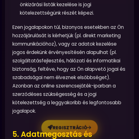
önkizárási listák kezelése is jogi
kötelezettségünk részét képezi.
Ezen jogalapokon túl, bizonyos esetekben az Ön
hozzájárulását is kérhetjük (pl. direkt marketing
kommunikációhoz), vagy az adatok kezelése
jogos érdekünk érvényesítésén alapulhat (pl.
szolgáltatásfejlesztés, hálózati és informatikai
biztonság, feltéve, hogy az Ön alapvető jogai és
szabadságai nem élveznek elsőbbséget).
Azonban az online szerencsejáték-iparban a
szerződéses szükségesség és a jogi
kötelezettség a leggyakoribb és legfontosabb
jogalapok.
REGISZTRÁCIÓ
5. Adatmegosztás és