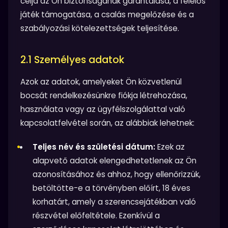
célja az Ön biztonságának garantálása, a felelős
játék támogatása, a csalás megelőzése és a
szabályozási kötelezettségek teljesítése.
2.1 Személyes adatok
Azok az adatok, amelyeket Ön közvetlenül
bocsát rendelkezésünkre fiókja létrehozása,
használata vagy az ügyfélszolgálattal való
kapcsolatfelvétel során, az alábbiak lehetnek:
Teljes név és születési dátum:
Ezek az
alapvető adatok elengedhetetlenek az Ön
azonosításához és ahhoz, hogy ellenőrizzük,
betöltötte-e a törvényben előírt, 18 éves
korhatárt, amely a szerencsejátékban való
részvétel előfeltétele. Ezenkívül a