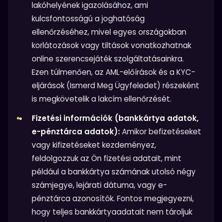
lakóhelyének igazolásához, ami
kulcsfontosságú a joghatóság
ellenőrzéséhez, mivel egyes országokban
korlátozások vagy tiltások vonatkozhatnak
online szerencsejáték szolgáltatásainkra.
Ezen túlmenően, az AML-előírások és a KYC-
eljárások (Ismerd Meg Ügyfeledet) részeként
is megkövetelik a lakcím ellenőrzését.
Fizetési információk (bankkártya adatok,
e-pénztárca adatok):
Amikor befizetéseket
vagy kifizetéseket kezdeményez,
feldolgozzuk az Ön fizetési adatait, mint
például a bankkártya számának utolsó négy
számjegye, lejárati dátuma, vagy e-
pénztárca azonosítók. Fontos megjegyezni,
hogy teljes bankkártyaadatait nem tároljuk