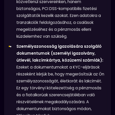
közvetlenül szervereinken, hanem
biztonságos, PCI DSS-kompatibilis fizetési
szolgáltatók kezelik azokat. Ezen adatokra a
tranzakciók feldolgozásához, a csalások
megelőzéséhez és a pénzmosás elleni
küzdelemhez van szükség.
Személyazonosság igazolására szolgáló
dokumentumok (személyi igazolvány,
útlevél, lakcímkártya, közüzemi számlák):
Ezeket a dokumentumokat a KYC-eljárások
részeként kérjük be, hogy megerősítsük az Ön
személyazonosságát, életkorát és lakcímét.
Ez egy törvényi kötelezettség a pénzmosás
és a fiatalkorúak szerencsejátékban való
részvételének megakadályozására. A
dokumentumokat biztonságos módon,