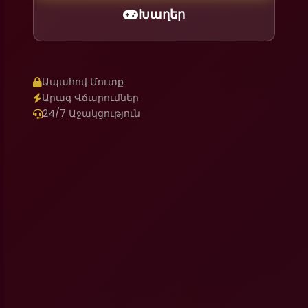
Խաղեր
Ապահով Մուտք
Արագ Վճարումներ
24/7 Աջակցություն