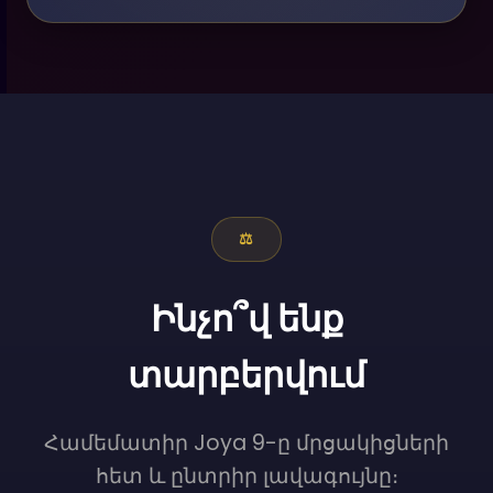
⚖️
Ինչո՞վ ենք
տարբերվում
Համեմատիր Joya 9-ը մրցակիցների
հետ և ընտրիր լավագույնը։