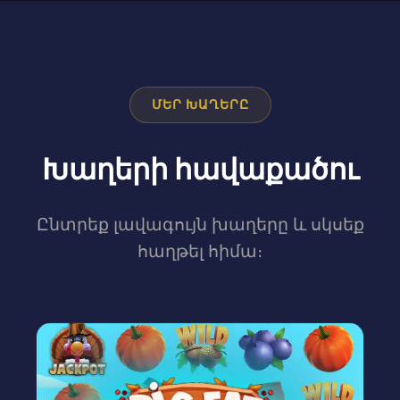
ՄԵՐ ԽԱՂԵՐԸ
Խաղերի հավաքածու
Ընտրեք լավագույն խաղերը և սկսեք
հաղթել հիմա։