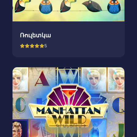
Ռուլետկա
5
ԳՐԱՆՑՈՒՄ