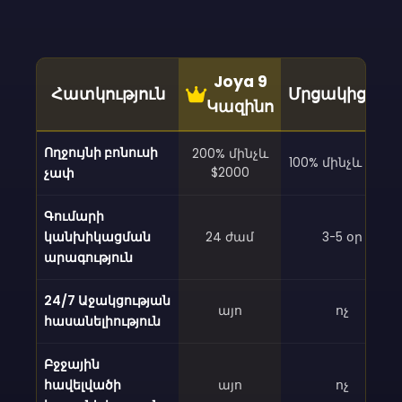
Joya 9
Հատկություն
Մրցակիցներ
Կազինո
Ողջույնի բոնուսի
200% մինչև
100% մինչև $500
չափ
$2000
Գումարի
կանխիկացման
24 ժամ
3-5 օր
արագություն
24/7 Աջակցության
այո
ոչ
հասանելիություն
Բջջային
հավելվածի
այո
ոչ