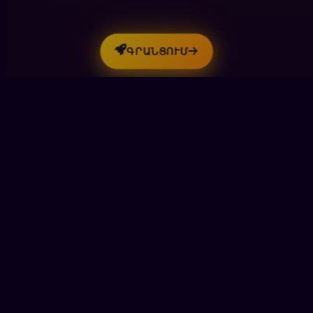
ԳՐԱՆՑՈՒՄ
Մեր առցանց կազինոն առաջարկում է
անզուգական խաղային փորձ, անվտանգություն
և արդարություն՝ յուրաքանչյուր խաղացողի