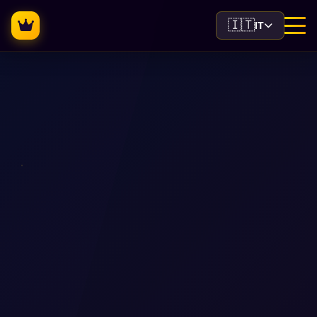
🇮🇹
IT