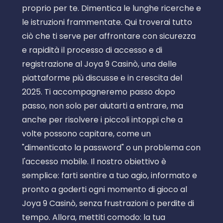
proprio per te. Dimentica le lunghe ricerche e
le istruzioni frammentate. Qui troverai tutto
ciò che ti serve per affrontare con sicurezza
e rapidità il processo di accesso e di
registrazione al Joya 9 Casinò, una delle
piattaforme più discusse e in crescita del
2025. Ti accompagneremo passo dopo
passo, non solo per aiutarti a entrare, ma
anche per risolvere i piccoli intoppi che a
volte possono capitare, come un
"dimenticato la password" o un problema con
l'accesso mobile. Il nostro obiettivo è
semplice: farti sentire a tuo agio, informato e
pronto a goderti ogni momento di gioco al
Joya 9 Casinò, senza frustrazioni o perdite di
tempo. Allora, mettiti comodo: la tua