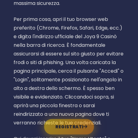
massima sicurezza.
Per prima cosa, apri il tuo browser web
preferito (Chrome, Firefox, Safari, Edge, ecc.)
e digita l'indirizzo ufficiale del Joya 9 Casinò
nella barra di ricerca. È fondamentale
assicurarsi di essere sul sito giusto per evitare
frodi o siti di phishing. Una volta caricata la
pagina principale, cerca il pulsante "Accedi" o
"Login", solitamente posizionato nell'angolo in
alto a destra dello schermo. È spesso ben
visibile e evidenziato. Cliccandoci sopra, si
aprirà una piccola finestra o sarai
reindirizzato a una nuova pagina dove ti
verranno richieste le tue credenziali.
REGISTRATI