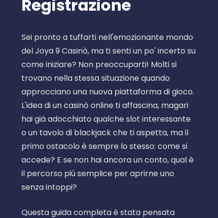
Registrazione
Sei pronto a tuffarti nell'emozionante mondo
del Joya 9 Casinò, ma ti senti un po' incerto su
come iniziare? Non preoccuparti! Molti si
trovano nella stessa situazione quando
approcciano una nuova piattaforma di gioco.
L'idea di un casinò online ti affascina, magari
hai già adocchiato qualche slot interessante
o un tavolo di blackjack che ti aspetta, ma il
primo ostacolo è sempre lo stesso: come si
accede? E se non hai ancora un conto, qual è
il percorso più semplice per aprirne uno
senza intoppi?
Questa guida completa è stata pensata