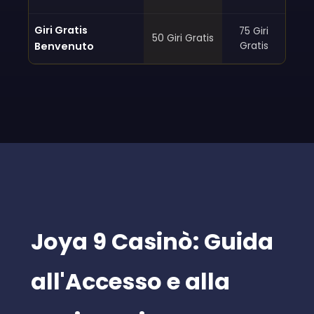
Giri Gratis
75 Giri
50 Giri Gratis
Benvenuto
Gratis
Joya 9 Casinò: Guida
all'Accesso e alla