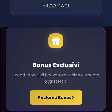
VINTO OGGI
Bonus Esclusivi
Scopri i bonus di benvenuto e inizia a vincere
oggi stesso!
Reclama Bonus