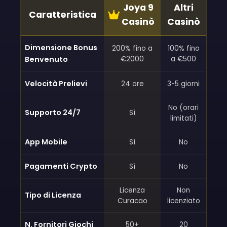
Joya 9
Altri
Caratteristica
Casinò
Casinò
Dimensione Bonus
200% fino a
100% fino
Benvenuto
€2000
a €500
Velocità Prelievi
24 ore
3-5 giorni
No (orari
Supporto 24/7
Sì
limitati)
App Mobile
Sì
No
Pagamenti Crypto
Sì
No
Licenza
Non
Tipo di Licenza
Curacao
licenziato
N. Fornitori Giochi
50+
20