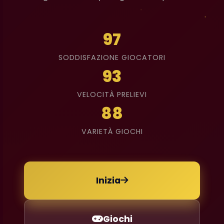
97
SODDISFAZIONE GIOCATORI
93
VELOCITÀ PRELIEVI
88
VARIETÀ GIOCHI
Inizia
Giochi