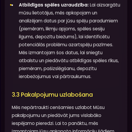
Atbildīgas spēles uzraudzība:
Lai aizsargātu
mūsu lietotājus, mēs apkopojam un
analizējam datus par jūsu spēļu paradumiem
(piemēram, likmju apjoms, spēles sesiju
ilgums, depozītu biežums), lai identificētu
potenciālās problēmu azartspēļu pazīmes.
Mēs izmantojam šos datus, lai sniegtu
atbalstu un piedāvātu atbildīgas spēles rīkus,
piemēram, pašizslēgšanu, depozītu
ierobežojumus vai pārtraukumus.
3.3 Pakalpojumu uzlabošana
Mēs nepārtraukti cenšamies uzlabot Mūsu
pakalpojumu un piedāvāt jums vislabāko
iespējamo pieredzi. Lai to panāktu, mēs
izmantojam jūsu apkopoto informāciju šādiem