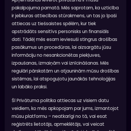
pakalpojuma pamatā. Mēs saprotam, ka uzticība
ir jebkuras attiecības stūrakmens, un tas jo īpaši
attiecas uz tiešsaistes spēlēm, kur tiek
apstrādāts sensitīvs personisks un finansiāls
dati. Tādēļ mēs esam ieviesuši stingrus drošības
pasākumus un procedūras, lai aizsargātu jūsu
informāciju no nesankcionētas piekļuves,
izpaušanas, izmaiņām vai iznīcināšanas. Mēs
regulāri pārskatām un atjauninām mūsu drošības
sistēmas, lai atspoguļotu jaunākās tehnoloģijas
un labāko praksi.
Šī Privātuma politika attiecas uz visiem datu
veidiem, ko mēs apkopojam par jums, izmantojot
mūsu platformu – neatkarīgi no tā, vai esat
reģistrēts lietotājs, apmeklētājs, vai veicat