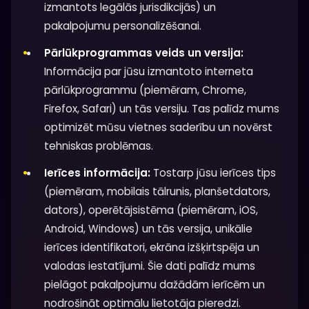
izmantots legālās jurisdikcijās) un
pakalpojumu personalizēšanai.
Pārlūkprogrammas veids un versija:
Informācija par jūsu izmantoto interneta
pārlūkprogrammu (piemēram, Chrome,
Firefox, Safari) un tās versiju. Tas palīdz mums
optimizēt mūsu vietnes saderību un novērst
tehniskas problēmas.
Ierīces informācija:
Tostarp jūsu ierīces tips
(piemēram, mobilais tālrunis, planšetdators,
dators), operētājsistēma (piemēram, iOS,
Android, Windows) un tās versija, unikālie
ierīces identifikatori, ekrāna izšķirtspēja un
valodas iestatījumi. Šie dati palīdz mums
pielāgot pakalpojumu dažādām ierīcēm un
nodrošināt optimālu lietotāja pieredzi.