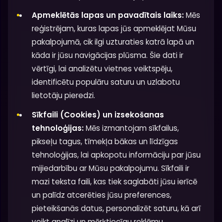
Apmeklētās lapas un pavadītais laiks:
Mēs
reģistrējam, kuras lapas jūs apmeklējat Mūsu
pakalpojumā, cik ilgi uzturaties katrā lapā un
kāda ir jūsu navigācijas plūsma. Šie dati ir
vērtīgi, lai analizētu vietnes veiktspēju,
identificētu populāru saturu un uzlabotu
lietotāju pieredzi.
Sīkfaili (Cookies) un izsekošanas
tehnoloģijas:
Mēs izmantojam sīkfailus,
pikseļu tagus, tīmekļa bākas un līdzīgas
tehnoloģijas, lai apkopotu informāciju par jūsu
mijiedarbību ar Mūsu pakalpojumu. Sīkfaili ir
mazi teksta faili, kas tiek saglabāti jūsu ierīcē
un palīdz atcerēties jūsu preferences,
pieteikšanās datus, personalizēt saturu, kā arī
veikt analīzi un mērķtiecīgu reklāmu.