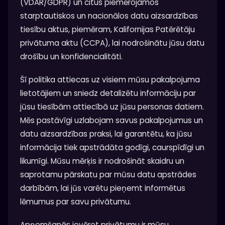
(VDAR/GDPR) un citus piemērojamos
starptautiskos un nacionālos datu aizsardzības
tiesību aktus, piemēram, Kalifornijas Patērētāju
privātuma aktu (CCPA), lai nodrošinātu jūsu datu
drošību un konfidencialitāti.
Šī politika attiecas uz visiem mūsu pakalpojuma
lietotājiem un sniedz detalizētu informāciju par
jūsu tiesībām attiecībā uz jūsu personas datiem.
Mēs pastāvīgi uzlabojam savus pakalpojumus un
datu aizsardzības praksi, lai garantētu, ka jūsu
informācija tiek apstrādāta godīgi, caurspīdīgi un
likumīgi. Mūsu mērķis ir nodrošināt skaidru un
saprotamu pārskatu par mūsu datu apstrādes
darbībām, lai jūs varētu pieņemt informētus
lēmumus par savu privātumu.
Apņemšanās ievērot privātumu ir mūsu