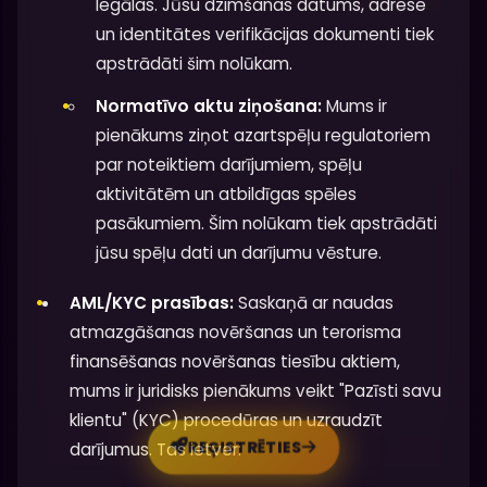
legālas. Jūsu dzimšanas datums, adrese
un identitātes verifikācijas dokumenti tiek
apstrādāti šim nolūkam.
Normatīvo aktu ziņošana:
Mums ir
pienākums ziņot azartspēļu regulatoriem
par noteiktiem darījumiem, spēļu
aktivitātēm un atbildīgas spēles
pasākumiem. Šim nolūkam tiek apstrādāti
jūsu spēļu dati un darījumu vēsture.
AML/KYC prasības:
Saskaņā ar naudas
atmazgāšanas novēršanas un terorisma
finansēšanas novēršanas tiesību aktiem,
mums ir juridisks pienākums veikt "Pazīsti savu
klientu" (KYC) procedūras un uzraudzīt
REĢISTRĒTIES
darījumus. Tas ietver: