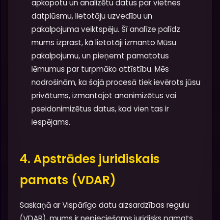
apkopotu un analizētu datus par vietnes
datplūsmu, lietotāju uzvedību un
pakalpojuma veiktspēju. Šī analīze palīdz
mums izprast, kā lietotāji izmanto Mūsu
pakalpojumu, un pieņemt pamatotus
lēmumus par turpmāko attīstību. Mēs
nodrošinām, ka šajā procesā tiek ievērots jūsu
privātums, izmantojot anonimizētus vai
pseidonimizētus datus, kad vien tas ir
iespējams.
4. Apstrādes juridiskais
pamats (VDAR)
Saskaņā ar Vispārīgo datu aizsardzības regulu
(VDAR), mums ir nepieciešams juridisks pamats