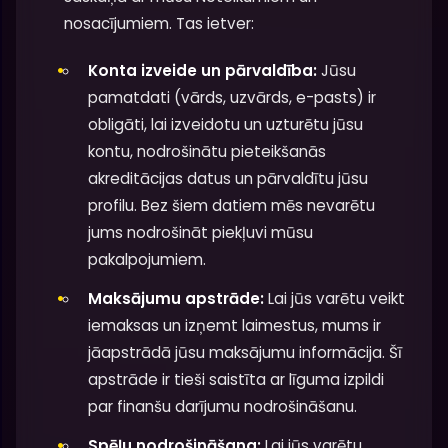
nosacījumiem. Tas ietver:
Konta izveide un pārvaldība:
Jūsu
pamatdati (vārds, uzvārds, e-pasts) ir
obligāti, lai izveidotu un uzturētu jūsu
kontu, nodrošinātu pieteikšanās
akreditācijas datus un pārvaldītu jūsu
profilu. Bez šiem datiem mēs nevarētu
jums nodrošināt piekļuvi mūsu
pakalpojumiem.
Maksājumu apstrāde:
Lai jūs varētu veikt
iemaksas un izņemt laimestus, mums ir
jāapstrādā jūsu maksājumu informācija. Šī
apstrāde ir tieši saistīta ar līguma izpildi
par finanšu darījumu nodrošināšanu.
Spēļu nodrošināšana:
Lai jūs varētu