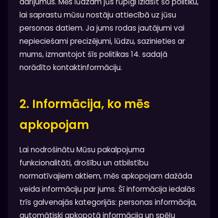
darījumus. Mēs lūdzam jūs rūpīgi izlasīt šo politiku,
lai saprastu mūsu nostāju attiecībā uz jūsu
personas datiem. Ja jums rodas jautājumi vai
nepieciešami precizējumi, lūdzu, sazinieties ar
mums, izmantojot šīs politikas 14. sadaļā
norādīto kontaktinformāciju.
2. Informācija, ko mēs
apkopojam
Lai nodrošinātu Mūsu pakalpojuma
funkcionalitāti, drošību un atbilstību
normatīvajiem aktiem, mēs apkopojam dažāda
veida informāciju par jums. Šī informācija iedalās
trīs galvenajās kategorijās: personas informācija,
automātiski apkopotā informācija un spēļu