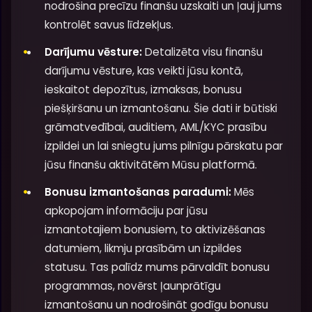
nodrošina precīzu finanšu uzskaiti un ļauj jums
kontrolēt savus līdzekļus.
Darījumu vēsture:
Detalizēta visu finanšu
darījumu vēsture, kas veikti jūsu kontā,
ieskaitot depozītus, izmaksas, bonusu
piešķiršanu un izmantošanu. Šie dati ir būtiski
grāmatvedībai, auditiem, AML/KYC prasību
izpildei un lai sniegtu jums pilnīgu pārskatu par
jūsu finanšu aktivitātēm Mūsu platformā.
Bonusu izmantošanas paradumi:
Mēs
apkopojam informāciju par jūsu
izmantotajiem bonusiem, to aktivizēšanas
datumiem, likmju prasībām un izpildes
statusu. Tas palīdz mums pārvaldīt bonusu
programmas, novērst ļaunprātīgu
izmantošanu un nodrošināt godīgu bonusu