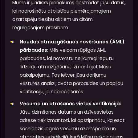
Mums ir juridisks pienākums apstrādāt jūsu datus,
lai nodrošinātu atbilstību piemērojamajiem
azartspēļu tiesību aktiem un citām
regulējošajām prasībām.
Naudas atmazgāšanas novēršanas (AML)
pārbaudes:
Mēs veicam rūpīgas AML
pārbaudes, lai novērstu nelikumīgi iegūtu
līdzekļu atmazgāšanu, izmantojot Mūsu
pakalpojumu. Tas ietver jūsu darījumu
vēstures analīzi, avota pārbaudes un papildu
verifikāciju, ja nepieciešams.
Vecuma un atrašanās vietas verifikācija:
Jūsu dzimšanas datums un dzīvesvietas
adrese tiek izmantoti, lai apstiprinātu, ka esat
sasniedzis legālo vecumu azartspēlēm un
atrodaties jurisdikcijā, kurā Mūsu pakalpojums