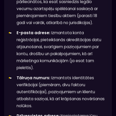
pārliecinātos, ka esat sasniedzis legālo
vecumu azartspēļu spēlēšanai saskaņā ar
piemērojamiem tiesību aktiem (parasti 18
gadi vai vairāk, atkarībā no jurisdikcijas).
E-pasta adrese:
Izmantota konta
reģistrācijai, pieteikšanās akreditācijas datu
atjaunošanai, svarīgiem paziņojumiem par
kontu, drošību un pakalpojumiem, kā arī
mārketinga komunikācijām (ja esat tam
piekritis).
Tālruņa numurs:
Izmantots identitātes
verifikācijai (piemēram, divu faktoru
autentifikācijai), paziņojumiem un klientu
atbalsta saziņai, kā arī krāpšanas novēršanas
nolūkos.
Dzīvesvietas adrese:
Nepieciešama jūsu