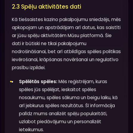
2.3 Spēļu aktivitātes dati
Kā tiešsaistes kazino pakalpojumu sniedzējs, mēs
apkopojam un apstrādājam arī datus, kas saistīti
ar jūsu spēļu aktivitātēm Mūsu platformā. Šie
dati ir būtiski ne tikai pakalpojumu
nodrošināšanai, bet arī atbildīgas spēles politikas
ievērošanai, krāpšanas novēršanai un regulatīvo
prasību izpildei.
Spēlētās spēles:
Mēs reģistrējam, kuras
spēles jūs spēlējat, ieskaitot spēles
nosaukumu, spēles sākuma un beigu laiku, kā
arī jebkurus spēles rezultātus. Šī informācija
palīdz mums analizēt spēļu popularitāti,
uzlabot piedāvājumu un personalizēt
ieteikumus.