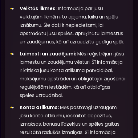
Veiktās likmes:
Informācija par jūsu
veiktajām likmēm, to apjomu, laiku un spēļu
iznākumu. Šie dati ir nepieciešami, lai
apstrādātu jūsu spēles, aprēķinātu laimestus
un zaudējumus, kā arī uzraudzītu godīgu spēli.
Laimesti un zaudējumi:
Mēs reģistrējam jūsu
laimestu un zaudējumu vēsturi. Šī informācija
ir kritiska jūsu konta atlikuma pārvaldībai,
maksājumu apstrādei un obligātajai ziņošanai
regulējošām iestādēm, kā arī atbildīgas
spēles uzraudzībai.
Konta atlikums:
Mēs pastāvīgi uzraugām
jūsu konta atlikumu, ieskaitot depozītus,
izmaksas, bonusu līdzekļus un spēles gaitas
rezultātā radušās izmaiņas. Šī informācija