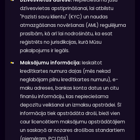
dzīvesvietas apstiprināšanai, lai atbilstu
"Pazīsti savu klientu" (KYC) un naudas
atmazgāšanas novēršanas (AML) regulējuma
prasībām, kā arī lai nodrošinātu, ka esat
reģistrēts no jurisdikcijas, kurā Mūsu
pakalpojums ir legāls.
Maksājumu informācija:
Ieskaitot
kredītkartes numura daļas (mēs nekad
neglabājam pilnu kredītkartes numuru), e-
maku adreses, bankas konta datus un citu
finanšu informāciju, kas nepieciešama
depozītu veikšanai un izmaksu apstrādei. Šī
informācija tiek apstrādāta droši, bieži vien
caur licencētiem maksājumu apstrādātājiem
un saskaņā ar nozares drošības standartiem
(piemēram, PCI DSS).