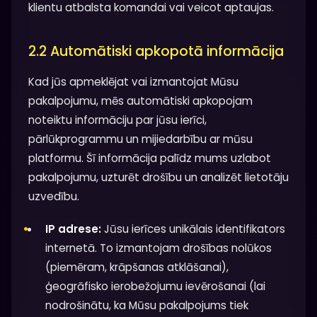
klientu atbalsta komandai vai veicot aptaujas.
2.2 Automātiski apkopotā informācija
Kad jūs apmeklējat vai izmantojat Mūsu
pakalpojumu, mēs automātiski apkopojam
noteiktu informāciju par jūsu ierīci,
pārlūkprogrammu un mijiedarbību ar mūsu
platformu. Šī informācija palīdz mums uzlabot
pakalpojumu, uzturēt drošību un analizēt lietotāju
uzvedību.
IP adrese:
Jūsu ierīces unikālais identifikators
internetā. To izmantojam drošības nolūkos
(piemēram, krāpšanas atklāšanai),
ģeogrāfisko ierobežojumu ievērošanai (lai
nodrošinātu, ka Mūsu pakalpojums tiek