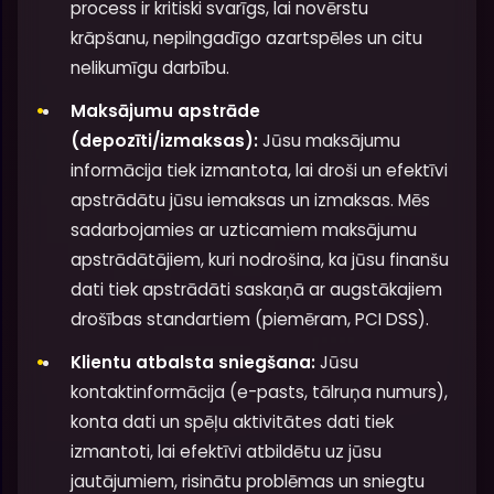
process ir kritiski svarīgs, lai novērstu
krāpšanu, nepilngadīgo azartspēles un citu
nelikumīgu darbību.
Maksājumu apstrāde
(depozīti/izmaksas):
Jūsu maksājumu
informācija tiek izmantota, lai droši un efektīvi
apstrādātu jūsu iemaksas un izmaksas. Mēs
sadarbojamies ar uzticamiem maksājumu
apstrādātājiem, kuri nodrošina, ka jūsu finanšu
dati tiek apstrādāti saskaņā ar augstākajiem
drošības standartiem (piemēram, PCI DSS).
Klientu atbalsta sniegšana:
Jūsu
kontaktinformācija (e-pasts, tālruņa numurs),
konta dati un spēļu aktivitātes dati tiek
izmantoti, lai efektīvi atbildētu uz jūsu
jautājumiem, risinātu problēmas un sniegtu