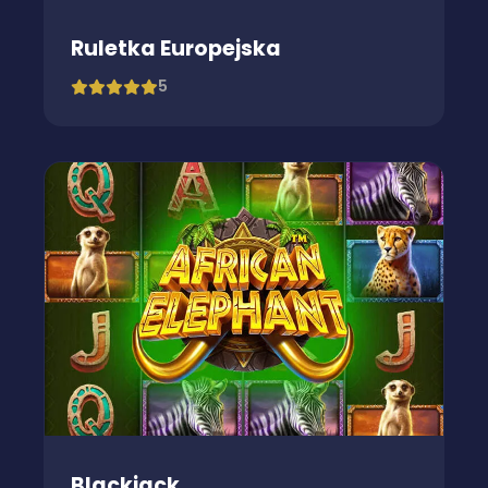
Ruletka Europejska
5
Blackjack