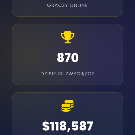
GRACZY ONLINE
892
DZISIEJSI ZWYCIĘZCY
$124,567