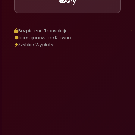
Gry
Bezpieczne Transakcje
Licencjonowane Kasyno
Szybkie Wypłaty