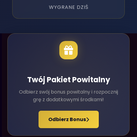
WYGRANE DZIŚ
Twój Pakiet Powitalny
Odbierz swój bonus powitalny i rozpocznij
grę z dodatkowymi środkami!
Odbierz Bonus