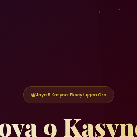
Joya 9 Kasyno: Ekscytująca Gra
Joya 9 Kasyn