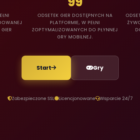
99
EŁNI
ODSETEK GIER DOSTĘPNYCH NA
ODSET
DOWANEJ
PLATFORMIE, W PEŁNI
ŻYWO
 GIER
ZOPTYMALIZOWANYCH DO PŁYNNEJ
D
GRY MOBILNEJ.
Start
Gry
Zabezpieczone SSL
Licencjonowane
Wsparcie 24/7