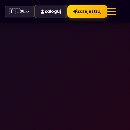
🇵🇱
Zaloguj
Zarejestruj
PL