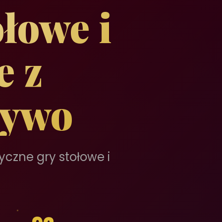
łowe i
e z
Żywo
yczne gry stołowe i