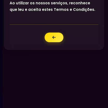
Ao utilizar os nossos serviços, reconhece
que leu e aceita estes Termos e Condições.