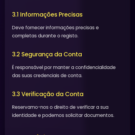
3.1 Informações Precisas
Deve fornecer informações precisas e
completas durante o registo.
3.2 Segurança da Conta
É responsável por manter a confidencialidade
das suas credenciais de conta.
3.3 Verificação da Conta
Reservamo-nos o direito de verificar a sua
identidade e podemos solicitar documentos.