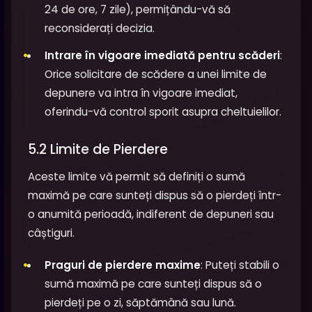
24 de ore, 7 zile), permițându-vă să
reconsiderați decizia.
Intrare în vigoare imediată pentru scăderi
:
Orice solicitare de scădere a unei limite de
depunere va intra în vigoare imediat,
oferindu-vă control sporit asupra cheltuielilor.
5.2 Limite de Pierdere
Aceste limite vă permit să definiți o sumă
maximă pe care sunteți dispus să o pierdeți într-
o anumită perioadă, indiferent de depuneri sau
câștiguri.
Praguri de pierdere maxime
: Puteți stabili o
sumă maximă pe care sunteți dispus să o
pierdeți pe o zi, săptămână sau lună.