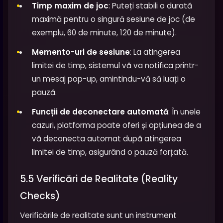
Timp maxim de joc
: Puteți stabili o durată
maximă pentru o singură sesiune de joc (de
exemplu, 60 de minute, 120 de minute).
Memento-uri de sesiune
: La atingerea
limitei de timp, sistemul vă va notifica printr-
un mesaj pop-up, amintindu-vă să luați o
pauză.
Funcții de deconectare automată
: În unele
cazuri, platforma poate oferi și opțiunea de a
vă deconecta automat după atingerea
limitei de timp, asigurând o pauză forțată.
5.5 Verificări de Realitate (Reality
Checks)
Verificările de realitate sunt un instrument