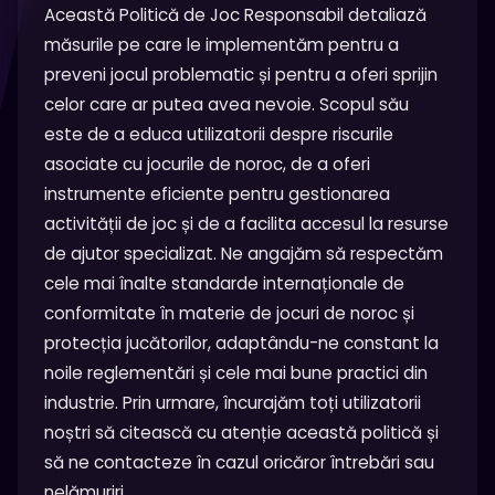
Această Politică de Joc Responsabil detaliază
măsurile pe care le implementăm pentru a
preveni jocul problematic și pentru a oferi sprijin
celor care ar putea avea nevoie. Scopul său
este de a educa utilizatorii despre riscurile
asociate cu jocurile de noroc, de a oferi
instrumente eficiente pentru gestionarea
activității de joc și de a facilita accesul la resurse
de ajutor specializat. Ne angajăm să respectăm
cele mai înalte standarde internaționale de
conformitate în materie de jocuri de noroc și
protecția jucătorilor, adaptându-ne constant la
noile reglementări și cele mai bune practici din
industrie. Prin urmare, încurajăm toți utilizatorii
noștri să citească cu atenție această politică și
să ne contacteze în cazul oricăror întrebări sau
nelămuriri.