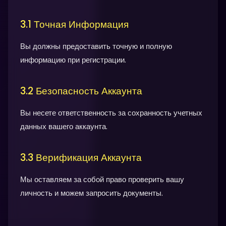
3.1 Точная Информация
Вы должны предоставить точную и полную
информацию при регистрации.
3.2 Безопасность Аккаунта
Вы несете ответственность за сохранность учетных
данных вашего аккаунта.
3.3 Верификация Аккаунта
Мы оставляем за собой право проверить вашу
личность и можем запросить документы.