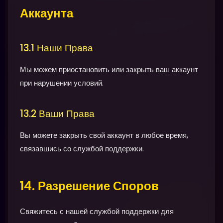
Аккаунта
13.1 Наши Права
Мы можем приостановить или закрыть ваш аккаунт
при нарушении условий.
13.2 Ваши Права
Вы можете закрыть свой аккаунт в любое время,
связавшись со службой поддержки.
14. Разрешение Споров
Свяжитесь с нашей службой поддержки для