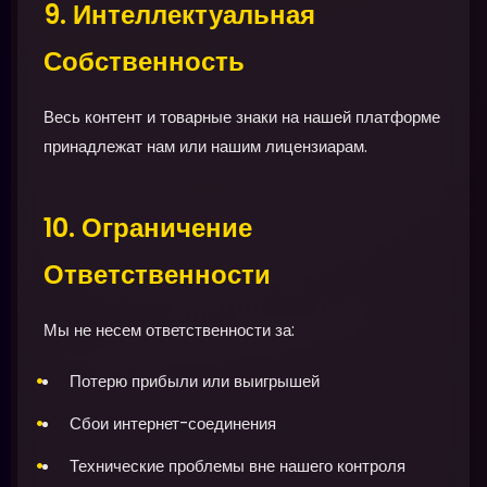
9. Интеллектуальная
Собственность
Весь контент и товарные знаки на нашей платформе
принадлежат нам или нашим лицензиарам.
10. Ограничение
Ответственности
Мы не несем ответственности за:
Потерю прибыли или выигрышей
Сбои интернет-соединения
Технические проблемы вне нашего контроля