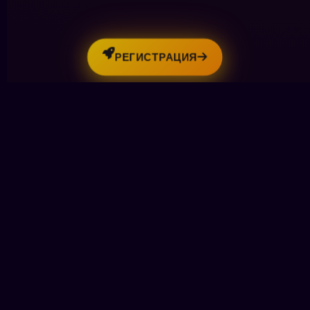
РЕГИСТРАЦИЯ
Наше онлайн-казино предлагает захватывающий мир
азартных развлечений с гарантией честности,
безопасности и мгновенных выплат. Присоединяйтесь