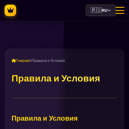
🇷🇺
RU
Главная
Правила и Условия
Правила и Условия
Правила и Условия