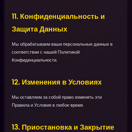
11. Конфиденциальность и
Защита Данных
Мы обрабатываем ваши персональные данные в
соответствии с нашей Политикой
Конфиденциальности.
12. Изменения в Условиях
Мы оставляем за собой право изменять эти
Правила и Условия в любое время.
13. Приостановка и Закрытие