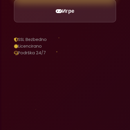
Игре
SSL Bezbedno
Licencirano
Podrška 24/7