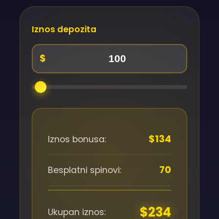
Iznos depozita
$
$134
Iznos bonusa:
70
Besplatni spinovi:
$234
Ukupan iznos: