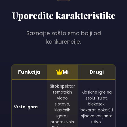
Uporedite karakteristike
Saznajte zašto smo bolji od
konkurencije.
Funkcija
Mi
Drugi
Širok spektar
tematskih
Klasične igre na
video
stolu (rulet,
slotova,
blekdžek,
Vrsta igara
klasičnih
bakarat, poker) i
igara i
njihove varijante
progresivnih
uživo.