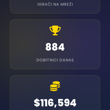
IGRAČI NA MREŽI
892
DOBITNICI DANAS
$124,567