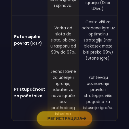
igranja (Diler
i spinova.
Uživo).
Često viši za
Varira od
određene igre uz
slota do
optimalnu
Potencijalni
slota, obično
strategiju (npr.
povrat (RTP)
u rasponu od
blekdžek može
90% do 97%.
biti preko 99%)
(Stone Igre).
Jednostavne
za učenje i
Zahtevaju
igranje,
poznavanje
Pristupačnost
idealne za
pravila i
za početnike
nove igrače
strategije, više
bez
pogodno za
prethodnog
iskusnije igrače.
iskustva.
РЕГИСТРАЦИЈА