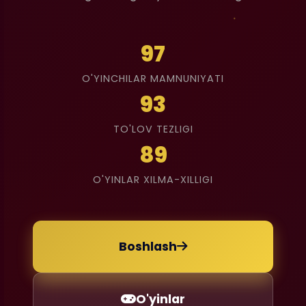
97
O'YINCHILAR MAMNUNIYATI
93
TO'LOV TEZLIGI
89
O'YINLAR XILMA-XILLIGI
Boshlash
O'yinlar