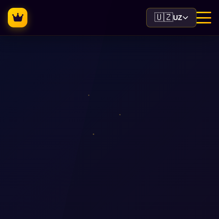
🇺🇿
UZ