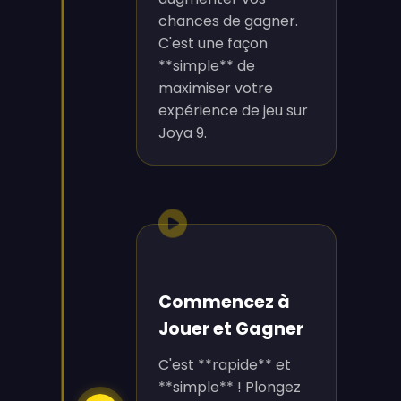
chances de gagner.
C'est une façon
**simple** de
maximiser votre
expérience de jeu sur
Joya 9.
Commencez à
Jouer et Gagner
C'est **rapide** et
**simple** ! Plongez