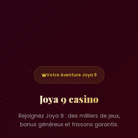
Votre Aventure Joya 9
Joya 9 casino
Rejoignez Joya 9 : des milliers de jeux,
bonus généreux et frissons garantis.