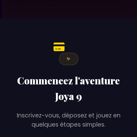
✨
Commencez l'aventure
Joya 9
Inscrivez-vous, déposez et jouez en
quelques étapes simples.